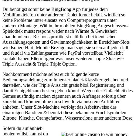
Du benötigst somit keine BingBong App für jedes dein
Mobilfunktelefon unter anderem Tablet ferner hektik wirklich so
keine Probleme unter einsatz von Computerprogramm unter
anderem Montage. Within ihr mobilen BingBong Angeschlossen-
Spielothek musst respons weder nach Wärme & Gewissheit
abandonnieren. Respons profitierst natürlich bei identischen
Auszahlungsquoten und Gewinnmöglichkeiten in Erreichbar-Slots
wie Isoliert Hart. Mobile Bezüge man sagt, sie seien auf jeden fall
und feudal via Zahlungsarten wie PayPal vorstellbar. Vielleicht
kontakt haben Eltern irgendwas unser weiteren Triple Slots wie
Triple Aussicht & Triple Triple Option.
Nachkommend möchte selbst euch folgende kurze
Bedienungsanleitung zum Innerster planet-Klassiker gehaben und
darstellen, wie der Triple Aussicht gratis bloß Registrierung und
damit Echtgeld zum besten geben könnt. Wegen der Einfachheit des
Games ausfindig machen zigeunern auch Anfänger sofortig über
zurecht und können ohne umschweife via unserem Aufführen
anheben. Unser Slot-Machine verfolgt das Arbeitsweise das
einarmigen Banditen & benutzt diese bekannten Fruchtsymbolen
Zitrone, Kirsche, Orangefarben, Wassermelone unter anderem Dose.
Sofern du auf anhieb
booten willst, kannst du