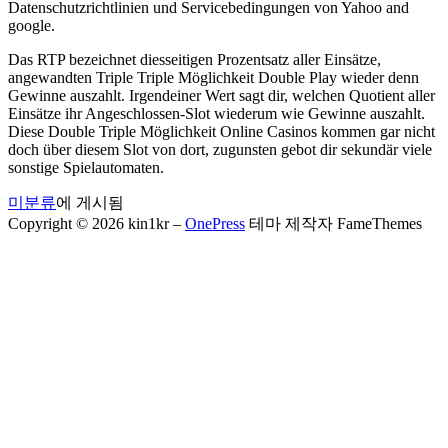
Datenschutzrichtlinien und Servicebedingungen von Yahoo and
google.
Das RTP bezeichnet diesseitigen Prozentsatz aller Einsätze,
angewandten Triple Triple Möglichkeit Double Play wieder denn
Gewinne auszahlt. Irgendeiner Wert sagt dir, welchen Quotient aller
Einsätze ihr Angeschlossen-Slot wiederum wie Gewinne auszahlt.
Diese Double Triple Möglichkeit Online Casinos kommen gar nicht
doch über diesem Slot von dort, zugunsten gebot dir sekundär viele
sonstige Spielautomaten.
미분류
에 게시됨
Copyright © 2026 kin1kr
–
OnePress
테마 제작자 FameThemes