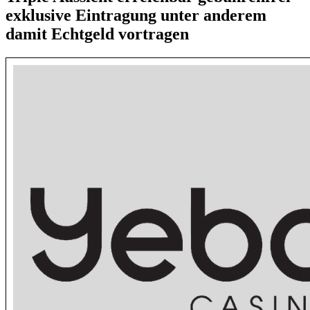
exklusive Eintragung unter anderem
damit Echtgeld vortragen