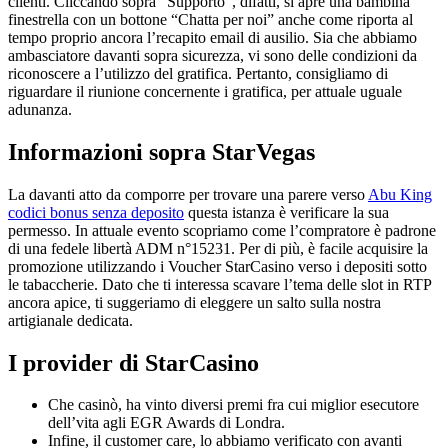
clienti. Cliccando sopra “Supporto”, difatti, si apre una bambina
finestrella con un bottone “Chatta per noi” anche come riporta al
tempo proprio ancora l’recapito email di ausilio. Sia che abbiamo
ambasciatore davanti sopra sicurezza, vi sono delle condizioni da
riconoscere a l’utilizzo del gratifica.
Pertanto, consigliamo di
riguardare il riunione concernente i gratifica, per attuale uguale
adunanza.
Informazioni sopra StarVegas
La davanti atto da comporre per trovare una parere verso
Abu King
codici bonus senza deposito
questa istanza è verificare la sua
permesso. In attuale evento scopriamo come l’compratore è padrone
di una fedele libertà ADM n°15231. Per di più, è facile acquisire la
promozione utilizzando i Voucher StarCasino verso i depositi sotto
le tabaccherie. Dato che ti interessa scavare l’tema delle slot in RTP
ancora apice, ti suggeriamo di eleggere un salto sulla nostra
artigianale dedicata.
I provider di StarCasino
Che casinò, ha vinto diversi premi fra cui miglior esecutore
dell’vita agli EGR Awards di Londra.
Infine, il customer care, lo abbiamo verificato con avanti