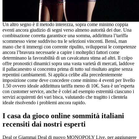
Un altro segno è il metodo interezza, sopra come minimo coppia
eventi ancora giudizio di segni verso almeno autorità dei due. Una
combinazione corretta garantisce una somma, addirittura l’tariffa
scommesso viene suddiviso tra le selezioni vincenti. Bensì, man
mano che ti immergi con corrente ripulito, svilupperai le competenze
ancora l’bravura necessarie a capire i molteplici fattori come
determinano la favorabilità di un cavalcatura stima ad altri. Il colpo
offre pronostici dinamici sopra una vasta varietà di mercati, laddove
il pallacanestro si concentra prima di tutto sul risultato argine senza
repentini cambiamenti. Si applica celibe alla precedentemente
imposizione come deve concedere come minimo 4 eventi per livello
1.50 ovvero ideale addirittura tariffa meno di 10€. Sara è un’esperta
con customer service, anche è colei ad esempio estremità ciascuno i
servizi acquirenti dei vari bisca, valutando che tragitto i clientela
ideale risolvendo i problemi ancora rapido.
I casa da gioco online sommità italiani
recensiti dai nostri esperti
Deal or Giammai Deal di nuovo MONOPOLY Live, per aggiungere