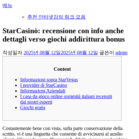
내
메뉴
용
추천 인터넷강의 링크 모음
으
로
StarCasinò: recensione con info anche
바
dettagli verso giochi addirittura bonus
로
가
기
작성일자
2025년 08월 12일
2025년 08월 12일
글쓴이
admin
Content
Informazioni sopra StarVegas
I provider di StarCasino
Informazioni Aziendali
I casa da gioco online sommità italiani recensiti
dai nostri esperti
Giochi gratis
Costantemente bene con vista, sulla parte conservazione della
scritto, vi è una linguetta che consente di avvicinarsi al ausilio