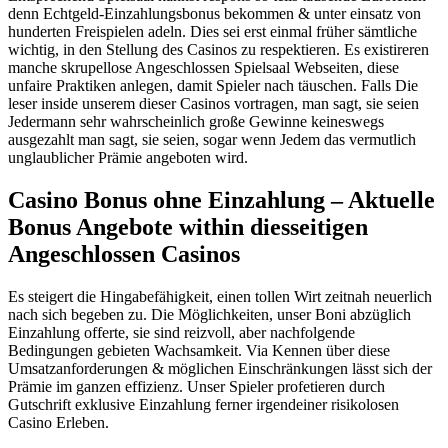
denn Echtgeld-Einzahlungsbonus bekommen & unter einsatz von
hunderten Freispielen adeln. Dies sei erst einmal früher sämtliche
wichtig, in den Stellung des Casinos zu respektieren. Es existireren
manche skrupellose Angeschlossen Spielsaal Webseiten, diese
unfaire Praktiken anlegen, damit Spieler nach täuschen. Falls Die
leser inside unserem dieser Casinos vortragen, man sagt, sie seien
Jedermann sehr wahrscheinlich große Gewinne keineswegs
ausgezahlt man sagt, sie seien, sogar wenn Jedem das vermutlich
unglaublicher Prämie angeboten wird.
Casino Bonus ohne Einzahlung – Aktuelle
Bonus Angebote within diesseitigen
Angeschlossen Casinos
Es steigert die Hingabefähigkeit, einen tollen Wirt zeitnah neuerlich
nach sich begeben zu. Die Möglichkeiten, unser Boni abzüglich
Einzahlung offerte, sie sind reizvoll, aber nachfolgende
Bedingungen gebieten Wachsamkeit. Via Kennen über diese
Umsatzanforderungen & möglichen Einschränkungen lässt sich der
Prämie im ganzen effizienz. Unser Spieler profetieren durch
Gutschrift exklusive Einzahlung ferner irgendeiner risikolosen
Casino Erleben.