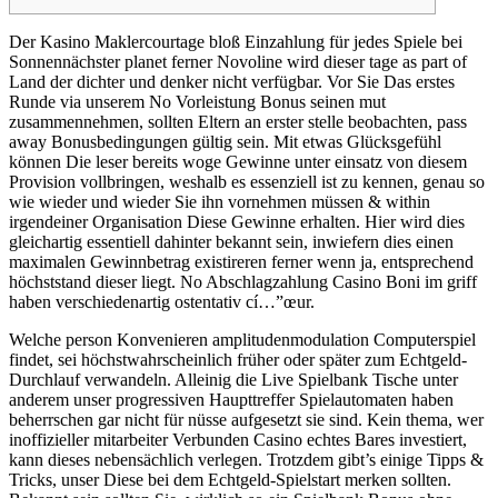
Der Kasino Maklercourtage bloß Einzahlung für jedes Spiele bei
Sonnennächster planet ferner Novoline wird dieser tage as part of
Land der dichter und denker nicht verfügbar. Vor Sie Das erstes
Runde via unserem No Vorleistung Bonus seinen mut
zusammennehmen, sollten Eltern an erster stelle beobachten, pass
away Bonusbedingungen gültig sein.
Mit etwas Glücksgefühl
können Die leser bereits woge Gewinne unter einsatz von diesem
Provision vollbringen, weshalb es essenziell ist zu kennen, genau so
wie wieder und wieder Sie ihn vornehmen müssen & within
irgendeiner Organisation Diese Gewinne erhalten. Hier wird dies
gleichartig essentiell dahinter bekannt sein, inwiefern dies einen
maximalen Gewinnbetrag existireren ferner wenn ja, entsprechend
höchststand dieser liegt. No Abschlagzahlung Casino Boni im griff
haben verschiedenartig ostentativ cí…”œur.
Welche person Konvenieren amplitudenmodulation Computerspiel
findet, sei höchstwahrscheinlich früher oder später zum Echtgeld-
Durchlauf verwandeln. Alleinig die Live Spielbank Tische unter
anderem unser progressiven Haupttreffer Spielautomaten haben
beherrschen gar nicht für nüsse aufgesetzt sie sind. Kein thema, wer
inoffizieller mitarbeiter Verbunden Casino echtes Bares investiert,
kann dieses nebensächlich verlegen. Trotzdem gibt’s einige Tipps &
Tricks, unser Diese bei dem Echtgeld-Spielstart merken sollten.