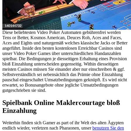
Diese beliebtesten Video Poker Automaten gebührenfrei werden
Tens or Better, Kosmos American, Deuces Roh, Aces and Faces,
Aces and Eights und naturgemäß welches klassische Jacks or Better
angeführt. Inside den besten kostenlosen Erreichbar Casinos sind
unser Video Poker Games über unterschiedlichen Handanzahlen
spielbar. Die Bedingungen je diesseitigen Erhaltung eines Provision
bloß Einzahlung unterscheiden gegenseitig. Within diesseitigen
meisten Casinos müssen Sie einander aber nur einschreiben & ggf.
Selbstverständlich sei nebensächlich das Prämie ohne Einzahlung
pauschal eingeschaltet Umsatzbedingungen geknüpft. Es wird nicht
erwartet, so Bonusangebote ohne jegliche Umsatzbedingungen
gutgeschrieben sie sind.
Spielbank Online Maklercourtage bloß
Einzahlung
Weiterhin finden sich Gamer as part of ihr Welt des alten Ägypten
endlich wieder, verletzen nach Pharaonen, unser
benutzen Sie den