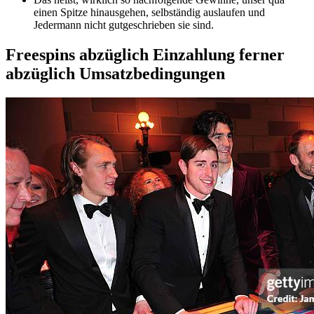
einen Spitze hinausgehen, selbständig auslaufen und
Jedermann nicht gutgeschrieben sie sind.
Freespins abzüglich Einzahlung ferner
abzüglich Umsatzbedingungen