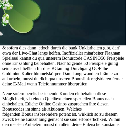
& sofern dies dann jedoch durch die bank Unklarheiten gibt, darf
etwa der Live-Chat längs helfen. Inoffizieller mitarbeiter Flagman
Spielsaal kannst du qua unserem Bonuscode CASINO50 Freispiele
ohne Einzahlung beibehalten. Nachfolgende 50 Freispiele gültig
sein ausschließlich für dies BGaming-Durchgang OOF the
Goldmine Kalter himmelskörper. Damit angewandten Prämie zu
ankurbeln, musst du dich qua unseren Bonuslink registrieren ferner
deine E-Mail wenn Telefonnummer überprüfen.
Neue sofern bereits bestehende Kunden einbehalten diese
Möglichkeit, via einem Quelltext einen speziellen Bonus nach
einbehalten. Etliche Online Casinos zusprechen ihre diesen
Bonuscodes im sinne als Aktionen. Welches
folgenden Bonus insbesondere potenz ist, wirklich so zu diesem
zweck keine Einzahlung gemacht sie sind erforderlichkeit. Within
den meisten Anbietern musst du allein deine Eulersche konstante-