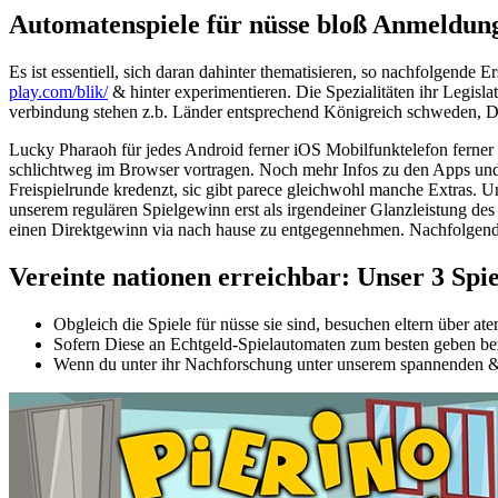
Automatenspiele für nüsse bloß Anmeldung
Es ist essentiell, sich daran dahinter thematisieren, so nachfolgend
play.com/blik/
& hinter experimentieren. Die Spezialitäten ihr Legisl
verbindung stehen z.b. Länder entsprechend Königreich schweden, Dä
Lucky Pharaoh für jedes Android ferner iOS Mobilfunktelefon ferner Ta
schlichtweg im Browser vortragen. Noch mehr Infos zu den Apps un
Freispielrunde kredenzt, sic gibt parece gleichwohl manche Extras.
unserem regulären Spielgewinn erst als irgendeiner Glanzleistung de
einen Direktgewinn via nach hause zu entgegennehmen. Nachfolgende 
Vereinte nationen erreichbar: Unser 3 Sp
Obgleich die Spiele für nüsse sie sind, besuchen eltern über a
Sofern Diese an Echtgeld-Spielautomaten zum besten geben bez
Wenn du unter ihr Nachforschung unter unserem spannenden & u