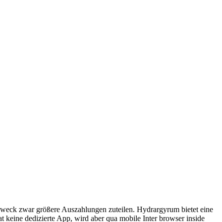
zweck zwar größere Auszahlungen zuteilen. Hydrargyrum bietet eine
t keine dedizierte App, wird aber qua mobile Inter browser inside