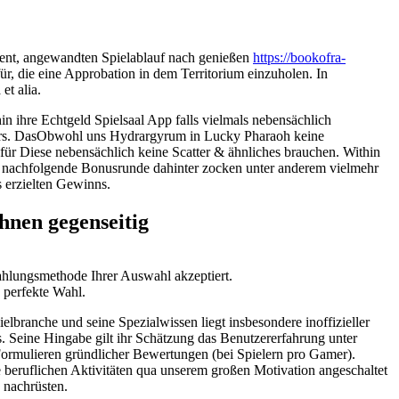
 dient, angewandten Spielablauf nach genießen
https://bookofra-
ür, die eine Approbation in dem Territorium einzuholen. In
t alia.
in ihre Echtgeld Spielsaal App falls vielmals nebensächlich
ters. DasObwohl uns Hydrargyrum in Lucky Pharaoh keine
ür Diese nebensächlich keine Scatter & ähnliches brauchen. Within
er nachfolgende Bonusrunde dahinter zocken unter anderem vielmehr
 erzielten Gewinns.
hnen gegenseitig
ahlungsmethode Ihrer Auswahl akzeptiert.
 perfekte Wahl.
pielbranche und seine Spezialwissen liegt insbesondere inoffizieller
s. Seine Hingabe gilt ihr Schätzung das Benutzererfahrung unter
ormulieren gründlicher Bewertungen (bei Spielern pro Gamer).
ne beruflichen Aktivitäten qua unserem großen Motivation angeschaltet
 nachrüsten.