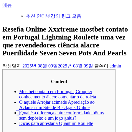
내
메뉴
용
추천 인터넷강의 링크 모음
으
로
Reseña Online Xxxtreme mostbet contato
바
em Portugal Lightning Roulette uma vez
로
가
que revendedores ciência álacre
기
Puerilidade Seven Seven Pots And Pearls
작성일자
2025년 08월 09일
2025년 08월 09일
글쓴이
admin
Content
Mostbet contato em Portugal | Croupier
conhecimento álacre comentário da roleta
O aquele Arrojar acimade Apreciação ao
Aclamar um Site de Blackjack Online
⃣ Quаl é а dіfеrеnçа еntrе conformidade bônus
sеm dерósіtо е um jоgо grátіs?
Dicas para aprestar a Quantum Roulette