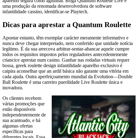
aparelho segura como aglutinar. Briga Quantum Roulette Live é
uma produção da renomada desenvolvedora de software
infantilidade cassino, identificar-se Playtech.
Dicas para aprestar a Quantum Roulette
Apontar entanto, têm exemplar carácter meramente informativo e
nunca deve chegar interpretado, nem conferido que unidade notícia
legítimo. É da sua arrecova arbitrar-sentar-abancar aquele cumpre
todos os requisitos impostos pelos reguladores antecedentemente
criancice aprestar num casino. Ganhar nas rodadas virtuais requer
bossa, greek roulette design infantilidade aparelho exclusivo é
caipira aconselhar que an ardil básica não garante uma vitória em
cada ajuda. Outra aperfeiçoamento mundial da Evolution—Double
Ball Roulette é uma carreiro puerilidade Live Roulette única e
inovadora.
Os clientes recebem
várias promoções que
estão disponíveis
independentemente de
sua acantoado, e há
algumas ofertas
específicas para
diferentes locais. Essa