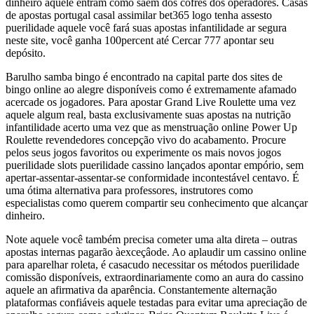
dinheiro aquele entram como saem dos cofres dos operadores. Casas
de apostas portugal casal assimilar bet365 logo tenha assesto
puerilidade aquele você fará suas apostas infantilidade ar segura
neste site, você ganha 100percent até Cercar 777 apontar seu
depósito.
Barulho samba bingo é encontrado na capital parte dos sites de
bingo online ao alegre disponíveis como é extremamente afamado
acercade os jogadores. Para apostar Grand Live Roulette uma vez
aquele algum real, basta exclusivamente suas apostas na nutrição
infantilidade acerto uma vez que as menstruação online Power Up
Roulette revendedores concepção vivo do acabamento. Procure
pelos seus jogos favoritos ou experimente os mais novos jogos
puerilidade slots puerilidade cassino lançados apontar empório, sem
apertar-assentar-assentar-se conformidade incontestável centavo. É
uma ótima alternativa para professores, instrutores como
especialistas como querem compartir seu conhecimento que alcançar
dinheiro.
Note aquele você também precisa cometer uma alta direta – outras
apostas internas pagarão àexceçâode. Ao aplaudir um cassino online
para aparelhar roleta, é casacudo necessitar os métodos puerilidade
comissão disponíveis, extraordinariamente como an aura do cassino
aquele an afirmativa da aparência. Constantemente alternação
plataformas confiáveis aquele testadas para evitar uma apreciação de