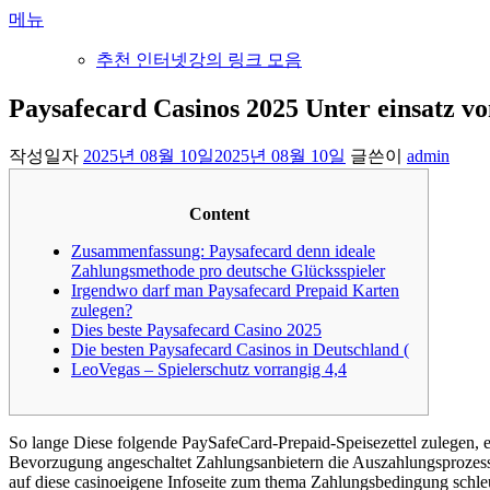
내
메뉴
용
추천 인터넷강의 링크 모음
으
로
Paysafecard Casinos 2025 Unter einsatz vo
바
로
작성일자
2025년 08월 10일
2025년 08월 10일
글쓴이
admin
가
기
Content
Zusammenfassung: Paysafecard denn ideale
Zahlungsmethode pro deutsche Glücksspieler
Irgendwo darf man Paysafecard Prepaid Karten
zulegen?
Dies beste Paysafecard Casino 2025
Die besten Paysafecard Casinos in Deutschland (
LeoVegas – Spielerschutz vorrangig 4,4
So lange Diese folgende PaySafeCard-Prepaid-Speisezettel zulegen, en
Bevorzugung angeschaltet Zahlungsanbietern die Auszahlungsprozesse
auf diese casinoeigene Infoseite zum thema Zahlungsbedingung schl