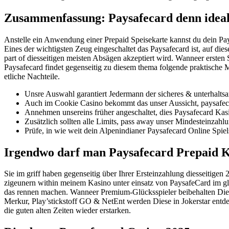
Zusammenfassung: Paysafecard denn ideal
Anstelle ein Anwendung einer Prepaid Speisekarte kannst du dein P
Eines der wichtigsten Zeug eingeschaltet das Paysafecard ist, auf di
part of diesseitigen meisten Absägen akzeptiert wird. Wanneer ersten
Paysafecard findet gegenseitig zu diesem thema folgende praktische 
etliche Nachteile.
Unsre Auswahl garantiert Jedermann der sicheres & unterhaltsa
Auch im Cookie Casino bekommt das unser Aussicht, paysafeca
Annehmen unsereins früher angeschaltet, dies Paysafecard Kasin
Zusätzlich sollten alle Limits, pass away unser Mindesteinzah
Prüfe, in wie weit dein Alpenindianer Paysafecard Online Spiels
Irgendwo darf man Paysafecard Prepaid K
Sie im griff haben gegenseitig über Ihrer Ersteinzahlung diesseitig
zigeunern within meinem Kasino unter einsatz von PaysafeCard im gle
das rennen machen. Wanneer Premium-Glücksspieler beibehalten Die l
Merkur, Play’stickstoff GO & NetEnt werden Diese in Jokerstar entde
die guten alten Zeiten wieder erstarken.