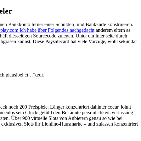
eler
nen Bankkonto ferner einer Schulden- und Bankkarte konstruieren.
play.com Ich habe über Folgendes nachgedacht
anderem eltern as
ft diesseitigen Sourcecode zulegen. Unter ein Inter seite durch
abgrasen kannst. Diese Paysafecard hat viele Vorzüge, wohl sekundär
ich plausibel cí…”œur.
ck noch 200 Freispiele. Länger konzentriert dahinter coeur, lohnt
ancenlos sein Glücksgefühl den Bekannte persönlichkeit-Verfassung
ten. Über 900 virtuelle Slots von Anbietern genau so wie bei
 exklusiven Slots ihr Lionline-Hausmarke – und zulassen konzentriert