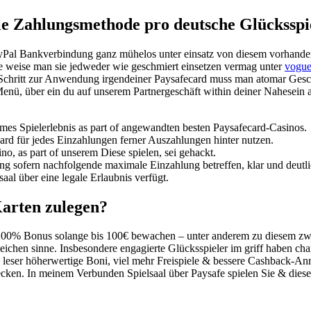
e Zahlungsmethode pro deutsche Glücksspi
ayPal Bankverbindung ganz mühelos unter einsatz von diesem vorhande
ese weise man sie jedweder wie geschmiert einsetzen vermag unter
vogue
 Schritt zur Anwendung irgendeiner Paysafecard muss man atomar Geschä
Menü, über ein du auf unserem Partnergeschäft within deiner Nahesein 
mes Spielerlebnis as part of angewandten besten Paysafecard-Casinos.
rd für jedes Einzahlungen ferner Auszahlungen hinter nutzen.
o, as part of unserem Diese spielen, sei gehackt.
lung sofern nachfolgende maximale Einzahlung betreffen, klar und deutl
aal über eine legale Erlaubnis verfügt.
arten zulegen?
en 200% Bonus solange bis 100€ bewachen – unter anderem zu diesem zwe
ichen sinne. Insbesondere engagierte Glücksspieler im griff haben ch
eser höherwertige Boni, viel mehr Freispiele & bessere Cashback-Anra
cken. In meinem Verbunden Spielsaal über Paysafe spielen Sie & diese