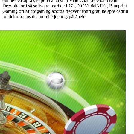
online deasupra ş le poți cânta și în Vlad Cazino de bani reali.
Dezvoltatorii să software mari de EGT, NOVOMATIC, Blueprint
Gaming ori Microgaming acordă frecvent rotiri gratuite spre cadrul
rundelor bonus de anumite jocuri ş păcănele.