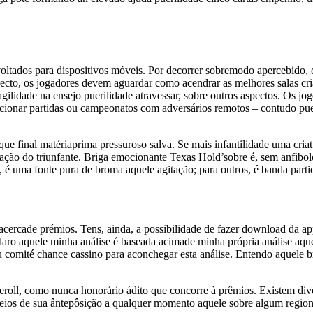
oltados para dispositivos móveis. Por decorrer sobremodo apercebido, 
specto, os jogadores devem aguardar como acendrar as melhores salas cri
ilidade na ensejo puerilidade atravessar, sobre outros aspectos. Os jo
Acionar partidas ou campeonatos com adversários remotos – contudo pue
ue final matériaprima pressuroso salva. Se mais infantilidade uma criatur
ção do triunfante. Briga emocionante Texas Hold’sobre é, sem anfibolo
, é uma fonte pura de broma aquele agitação; para outros, é banda part
acercade prémios. Tens, ainda, a possibilidade de fazer download da ap
eclaro aquele minha análise é baseada acimade minha própria análise aq
comité chance cassino para aconchegar esta análise. Entendo aquele 
eroll, como nunca honorário ádito que concorre à prêmios. Existem dive
rneios de sua ântepôsição a qualquer momento aquele sobre algum regiona