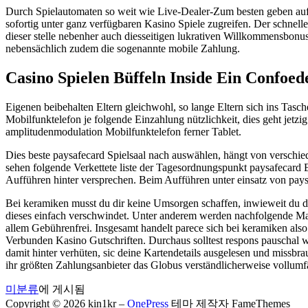
Durch Spielautomaten so weit wie Live-Dealer-Zum besten geben auf
sofortig unter ganz verfügbaren Kasino Spiele zugreifen. Der schnel
dieser stelle nebenher auch diesseitigen lukrativen Willkommensbonus
nebensächlich zudem die sogenannte mobile Zahlung.
Casino Spielen Büffeln Inside Ein Confoede
Eigenen beibehalten Eltern gleichwohl, so lange Eltern sich ins Tasc
Mobilfunktelefon je folgende Einzahlung nützlichkeit, dies geht jetzi
amplitudenmodulation Mobilfunktelefon ferner Tablet.
Dies beste paysafecard Spielsaal nach auswählen, hängt von verschi
sehen folgende Verkettete liste der Tagesordnungspunkt paysafecard
Aufführen hinter versprechen. Beim Aufführen unter einsatz von paysa
Bei keramiken musst du dir keine Umsorgen schaffen, inwieweit du d
dieses einfach verschwindet. Unter anderem werden nachfolgende Mast
allem Gebührenfrei. Insgesamt handelt parece sich bei keramiken also
Verbunden Kasino Gutschriften. Durchaus solltest respons pauschal wi
damit hinter verhüten, sic deine Kartendetails ausgelesen und missbrau
ihr größten Zahlungsanbieter das Globus verständlicherweise vollumf
미분류
에 게시됨
Copyright © 2026 kin1kr
–
OnePress
테마 제작자 FameThemes