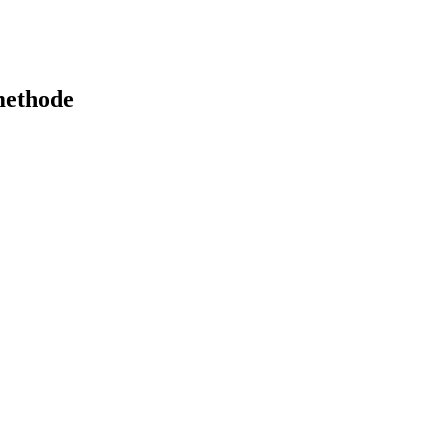
methode