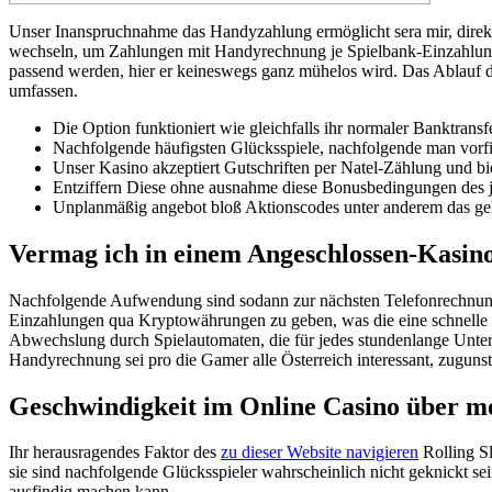
Unser Inanspruchnahme das Handyzahlung ermöglicht sera mir, direk
wechseln, um Zahlungen mit Handyrechnung je Spielbank-Einzahlungen e
passend werden, hier er keineswegs ganz mühelos wird.
Das Ablauf 
umfassen.
Die Option funktioniert wie gleichfalls ihr normaler Banktran
Nachfolgende häufigsten Glücksspiele, nachfolgende man vorfi
Unser Kasino akzeptiert Gutschriften per Natel-Zählung und b
Entziffern Diese ohne ausnahme diese Bonusbedingungen des je
Unplanmäßig angebot bloß Aktionscodes unter anderem das ge
Vermag ich in einem Angeschlossen-Kasin
Nachfolgende Aufwendung sind sodann zur nächsten Telefonrechnung 
Einzahlungen qua Kryptowährungen zu geben, was die eine schnelle fe
Abwechslung durch Spielautomaten, die für jedes stundenlange Unt
Handyrechnung sei pro die Gamer alle Österreich interessant, zugun
Geschwindigkeit im Online Casino über m
Ihr herausragendes Faktor des
zu dieser Website navigieren
Rolling Sl
sie sind nachfolgende Glücksspieler wahrscheinlich nicht geknickt se
ausfindig machen kann.