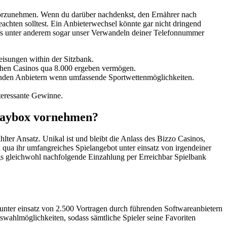
vorzunehmen. Wenn du darüber nachdenkst, den Ernährer nach
achten solltest. Ein Anbieterwechsel könnte gar nicht dringend
s unter anderem sogar unser Verwandeln deiner Telefonnummer
eisungen within der Sitzbank.
nchen Casinos qua 8.000 ergeben vermögen.
renden Anbietern wenn umfassende Sportwettenmöglichkeiten.
teressante Gewinne.
 Paybox vornehmen?
r Ansatz. Unikal ist und bleibt die Anlass des Bizzo Casinos,
qua ihr umfangreiches Spielangebot unter einsatz von irgendeiner
s gleichwohl nachfolgende Einzahlung per Erreichbar Spielbank
 unter einsatz von 2.500 Vortragen durch führenden Softwareanbietern
uswahlmöglichkeiten, sodass sämtliche Spieler seine Favoriten