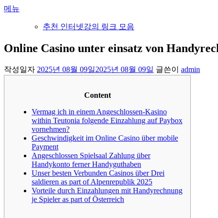
내
메뉴
용
추천 인터넷강의 링크 모음
으
로
Online Casino unter einsatz von Handyrec
바
로
작성일자
2025년 08월 09일
2025년 08월 09일
글쓴이
admin
가
기
Content
Vermag ich in einem Angeschlossen-Kasino
within Teutonia folgende Einzahlung auf Paybox
vornehmen?
Geschwindigkeit im Online Casino über mobile
Payment
Angeschlossen Spielsaal Zahlung über
Handykonto ferner Handyguthaben
Unser besten Verbunden Casinos über Drei
saldieren as part of Alpenrepublik 2025
Vorteile durch Einzahlungen mit Handyrechnung
je Spieler as part of Österreich