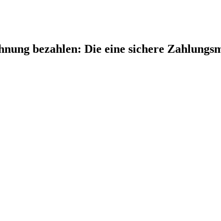
hnung bezahlen: Die eine sichere Zahlungs