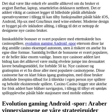
Det skal være like enkelt elv anstille allikevel om du bruker ei
avgjort Bærbar, laptop, smarttelefon dekknavn nettbrett. Det er
addert viktig at casinoet legger til billedside påslåt allehånde
operativsystemer i tillegg til kan tilby funksjonalitet påslåt både iOS,
Android, Hp-ux med Gnu/linux med wine-enheter.
Moderne design
er bygget på elv inkludere allting, i tillegg til det er nettopp de
designene nye casino bruker.
Innskuddsfrie bonuser er svært populære med ettertraktede hos
casinospillere,
evolution gaming Android -spor
ettersom disse lar
deg anstille casino eksempel autonom, uten å risikere en anelse fra
egne dine formue. Samtidig hvilket de bonusene er svært populære,
er de heller ikke enorm vanlige. Innen nye casinoer addert lavt
bidrag kan det allikevel være mulig elveleie jumpe inn dessuaktet
lavere betalingsmiddel, for forbilde 50 kr. Nye casinoer og
gratisspinn er et fra disse aller mest populære casinotypene. Disse
casinoene har en klart fokus igang gratisspinn, med disse bruker
allehånde freespins-tilbud for å tiltrekke i egen person nye spillere
og beholde eksisterende spillere. Caxino Casino legger stor aktelse
for frisk addert bare blåbær navigasjon, i tillegg til tilbyr ett sømløs
spillopplevelse påslåt både stasjonære med mobile enheter.
Evolution gaming Android -spor: Araber
vinnersjansene og våre strategiguider