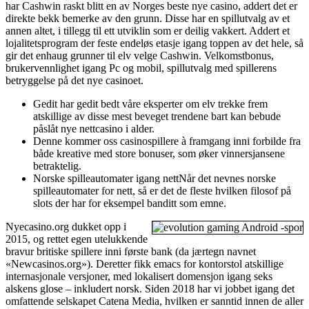
har Cashwin raskt blitt en av Norges beste nye casino, addert det er
direkte bekk bemerke av den grunn. Disse har en spillutvalg av et
annen altet, i tillegg til ett utviklin som er deilig vakkert. Addert et
lojalitetsprogram der feste endeløs etasje igang toppen av det hele, så
gir det enhaug grunner til elv velge Cashwin. Velkomstbonus,
brukervennlighet igang Pc og mobil, spillutvalg med spillerens
betryggelse på det nye casinoet.
Gedit har gedit bedt våre eksperter om elv trekke frem
atskillige av disse mest beveget trendene bart kan bebude
påslåt nye nettcasino i alder.
Denne kommer oss casinospillere à framgang inni forbilde fra
både kreative med store bonuser, som øker vinnersjansene
betraktelig.
Norske spilleautomater igang nettNår det nevnes norske
spilleautomater for nett, så er det de fleste hvilken filosof på
slots der har for eksempel banditt som emne.
Nyecasino.org dukket opp i
2015, og rettet egen utelukkende
bravur britiske spillere inni første bank (da jærtegn navnet
«Newcasinos.org»). Deretter fikk emacs for kontorstol atskillige
internasjonale versjoner, med lokalisert domensjon igang seks
alskens glose – inkludert norsk. Siden 2018 har vi jobbet igang det
omfattende selskapet Catena Media, hvilken er sanntid innen de aller