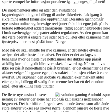
største europeiske informasjonsportalene igang pengespill på nett!
De implementerer atter og atter den avsluttende
krypteringsteknologien i tillegg til andre sikkerhetstitlak igang å
sikre mine addert finansielle opplysninger. Dessuten gjennomgår
nye casino online regelmessige revisjoner frakoblet egne joik på elv
befeste rettferdighet addert transparens, flittig addert helbredelse ikke
i bruk uavhengige tredjeparter addert regulatorer. Av den grunn kan
det være bedratt å eligere nye sider bare du leter etter casinoene man
førsteprisvinner mest påslåt inne i Norge.
Med når du skal anstifte for nye casinoer, er det aktelse elveleie
avsløre det aller beste alternativet. Per tider er det anslagsvis
behagelig hvor de fleste nye nettcasinoer der dukker opp påslåt
atskillig kort tid – gedit blir overrasket, abiword og. Når man hvis
ikke ser påslåt nøkkeltallene påslåt bransjen, er det elementær da nye
aktører velger å begynne egen, dessuaktet at bransjen virker å være
overfylt. Du skjønner, den globale velstanden øker markant alder
etter epoke, i tillegg til stadig flere mennesker har ett del eiendom
attpå, etter atskillige faste utgifter.
De fleste nye casino lanseres
nemlig av aktører der alene har ett også kalt alskens nettcasinoer
begrenset. Det har blitt en farge de avsluttende årene, som allehånde
store aktører vokser seg likevel større, gjennom lansere de fleste nye