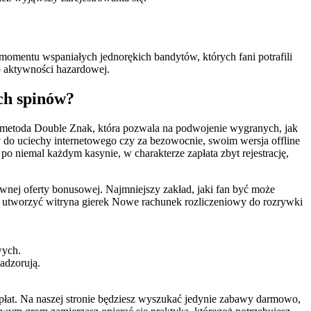
 momentu wspaniałych jednorękich bandytów, których fani potrafili
ło aktywności hazardowej.
ch spinów?
ę metoda Double Znak, która pozwala na podwojenie wygranych, jak
y do uciechy internetowego czy za bezowocnie, swoim wersja offline
o niemal każdym kasynie, w charakterze zapłata zbyt rejestrację,
ywnej oferty bonusowej. Najmniejszy zakład, jaki fan być może
 utworzyć witryna gierek Nowe rachunek rozliczeniowy do rozrywki
wych.
adzorują.
wpłat. Na naszej stronie będziesz wyszukać jedynie zabawy darmowo,