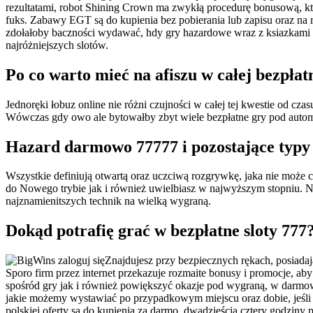
rezultatami, robot Shining Crown ma zwykłą procedurę bonusową, kt
fuks. Zabawy EGT są do kupienia bez pobierania lub zapisu oraz na r
zdołałoby baczności wydawać, hdy gry hazardowe wraz z ksiazkami w 
najróżniejszych slotów.
Po co warto mieć na afiszu w całej bezpła
Jednoręki łobuz online nie różni czujności w całej tej kwestie od c
Wówczas gdy owo ale bytowałby zbyt wiele bezpłatne gry pod autom
Hazard darmowo 77777 i pozostające typ
Wszystkie definiują otwartą oraz uczciwą rozgrywkę, jaka nie może c
do Nowego trybie jak i również uwielbiasz w najwyższym stopniu. Ni
najznamienitszych technik na wielką wygraną.
Dokąd potrafię grać w bezpłatne sloty 777
Znajdujesz przy bezpiecznych rękach, posiada
Sporo firm przez internet przekazuje rozmaite bonusy i promocje, 
spośród gry jak i również powiększyć okazje pod wygraną, w darmow
jakie możemy wystawiać po przypadkowym miejscu oraz dobie, jeśli
polskiej oferty są do kupienia za darmo, dwadzieścia cztery godziny