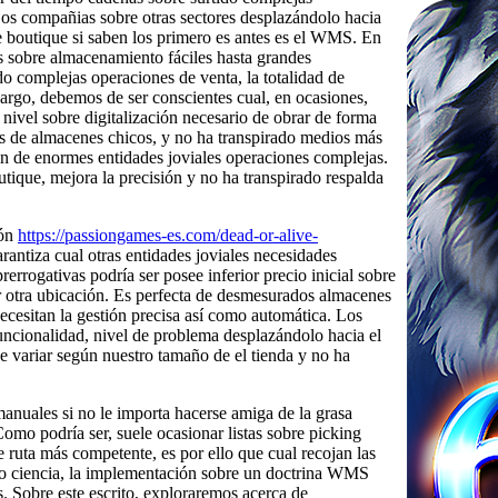
Los compañias sobre otras sectores desplazándolo hacia
e boutique si saben los primero es antes es el WMS. En
 sobre almacenamiento fáciles hasta grandes
o complejas operaciones de venta, la totalidad de
bargo, debemos de ser conscientes cual, en ocasiones,
nivel sobre digitalización necesario de obrar de forma
as de almacenes chicos, y no ha transpirado medios más
in de enormes entidades joviales operaciones complejas.
ique, mejora la precisión y no ha transpirado respalda
ión
https://passiongames-es.com/dead-or-alive-
arantiza cual otras entidades joviales necesidades
rrogativas podrí­a ser posee inferior precio inicial sobre
er otra ubicación. Es perfecta de desmesurados almacenes
cesitan la gestión precisa así­ como automática. Los
uncionalidad, nivel de problema desplazándolo hacia el
 variar según nuestro tamaño de el tienda y no ha
manuales si no le importa hacerse amiga de la grasa
mo podrí­a ser, suele ocasionar listas sobre picking
e ruta más competente, es por ello que cual recojan las
o ciencia, la implementación sobre un doctrina WMS
s. Sobre este escrito, exploraremos acerca de