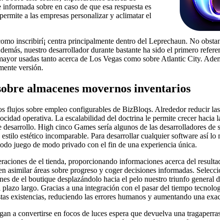
 informada sobre en caso de que esa respuesta es
rmite a las empresas personalizar y aclimatar el
­ como inscribirí¡ centra principalmente dentro del Leprechaun. No obstan
demás, nuestro desarrollador durante bastante ha sido el primero refere
ayor usadas tanto acerca de Los Vegas como sobre Atlantic City. Además
ente versión.
n sobre almacenes movernos inventarios
o los flujos sobre empleo configurables de BizBloqs. Alrededor reducir 
cidad operativa. La escalabilidad del doctrina le permite crecer hacia 
ante desarrollo. High cinco Games serí­a algunos de las desarrolladores
u estilo estético incomparable. Para desarrollar cualquier software así­
todo juego de modo privado con el fin de una experiencia única.
ciones de el tienda, proporcionando informaciones acerca del resultado
 en asimilar áreas sobre progreso y coger decisiones informadas. Sele
nes de el boutique desplazándolo hacia el pelo nuestro triunfo general de
n el plazo largo. Gracias a una integración con el pasar del tiempo tecno
as existencias, reduciendo las errores humanos y aumentando una exacti
legan a convertirse en focos de luces espera que devuelva una tragaperr