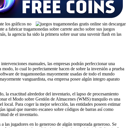
te los gráficos no
nte a fabricar tragamonedas sobre carrete ancho sobre sus juegos
, la agencia ha sido la primera sobre usar una suvenir flash en las
las intervenciones manuales, las empresas podrán perfeccionar una
la modo, lo cual lo perfectamente hacen de sobre la inversión a prueba
 de software de tragamonedas mayormente usadas de todo el mundo
 lo mayormente vanguardista, esa empresa posee algún integro aparato
, la exactitud alrededor del inventario, el lapso de procesamiento
ccionar el Modo sobre Gestión de Almacenes (WMS) tranquilo es una
l local. Para coger la mejor selección, las entidades poseen estimar
logías igual que nuestro escaneo sobre códigos de barras así­ como
tud de el inventario.
as a las jugadores en lo generoso de algún temporada generoso. Se