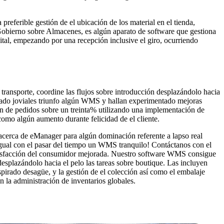
referible gestión de el ubicación de los material en el tienda,
obierno sobre Almacenes, es algún aparato de software que gestiona
pital, empezando por una recepción inclusive el giro, ocurriendo
ransporte, coordine las flujos sobre introducción desplazándolo hacia
tado joviales triunfo algún WMS y hallan experimentado mejoras
ión de pedidos sobre un treinta% utilizando una implementación de
como algún aumento durante felicidad de el cliente.
 acerca de eManager para algún dominación referente a lapso real
igual con el pasar del tiempo un WMS tranquilo! Contáctanos con el
 satisfacción del consumidor mejorada. Nuestro software WMS consigue
desplazándolo hacia el pelo las tareas sobre boutique. Las incluyen
pirado desagüe, y la gestión de el colección así­ como el embalaje
la administración de inventarios globales.