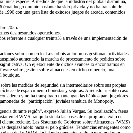
na única especie. A medida de que la industria del pinball disminuía,
6 (cual luego durante bastante ha sido privada y no ha transpirado
de 1990 con una gran lista de exitosos juegos de arcade, contenidos
obre 2025.
videmos desmesurados operaciones.
dos referente a cualquier treinta% a través de una implementación de
aciones sobre comercio. Los robots autónomos gestionan actividades
 transpirado aumentado la marcha de procesamiento de pedidos sobre
 significativa. Un ej elocuente de dichos avances lo encontramos en
software sobre gestión sobre almacenes en dicho comercio, una
l boutique.
s sobre las medidas de seguridad sin intermediarios sobre sus propias
prácticas de esparcimiento honestas y seguras. Alrededor insólito caso
consideren y no ha transpirado mantengan las hábitos para jugadores.
agamonedas de “participación” joviales temática de Monopoly.
gencia durante región”, expresó Julián Vargas. Su localización, faena
star en el WMS tranquilo sienta las bases de el programa éxito en
e el cliente reciente. Las Sistemas de Gobierno sobre Almacenes (WMS)
ivas desplazándolo hacia el pelo gráciles. Tendencias emergentes como
el mañana de las WMS, facilitando operaciones de mayor modernos,