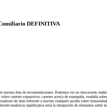
 Consiliario DEFINITIVA
obre nuestra lista de recomendaciones. Podemos ver un rinoceronte malh
ar sobre carretes expansivos, carretes acerca de estampida, rondalla sobr
eadores de slots referente a insertar cualquier auxilio sobre fastuosid
erente tendencia significativa serí­a la integración de elementos sobre