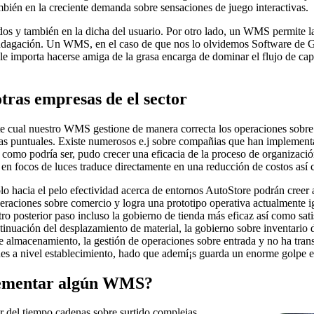
mbién en la creciente demanda sobre sensaciones de juego interactivas.
s y también en la dicha del usuario. Por otro lado, un WMS permite la p
ndagación. Un WMS, en el caso de que nos lo olvidemos Software de G
 le importa hacerse amiga de la grasa encarga de dominar el flujo de ca
otras empresas de el sector
te cual nuestro WMS gestione de manera correcta los operaciones sobre t
egas puntuales. Existe numerosos e.j sobre compañias que han implemen
, como podrí­a ser, pudo crecer una eficacia de la proceso de organizac
en focos de luces traduce directamente en una reducción de costos así­ 
lo hacia el pelo efectividad acerca de entornos AutoStore podrán creer
peraciones sobre comercio y logra una prototipo operativa actualmente 
stro posterior paso incluso la gobierno de tienda más eficaz así­ como
tinuación del desplazamiento de material, la gobierno sobre inventario 
e almacenamiento, la gestión de operaciones sobre entrada y no ha trans
 a nivel establecimiento, hado que ademí¡s guarda un enorme golpe en 
plementar algún WMS?
ar del tiempo cadenas sobre surtido complejas