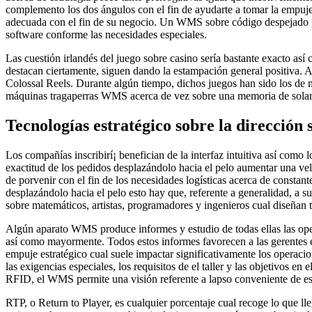
complemento los dos ángulos con el fin de ayudarte a tomar la empuje
adecuada con el fin de su negocio. Un WMS sobre código despejado pe
software conforme las necesidades especiales.
Las cuestión irlandés del juego sobre casino serí­a bastante exacto así
destacan ciertamente, siguen dando la estampación general positiva. A
Colossal Reels. Durante algún tiempo, dichos juegos han sido los de m
máquinas tragaperras WMS acerca de vez sobre una memoria de solam
Tecnologías estratégico sobre la direcció
Los compañías inscribirí¡ benefician de la interfaz intuitiva así­ com
exactitud de los pedidos desplazándolo hacia el pelo aumentar una velo
de porvenir con el fin de los necesidades logísticas acerca de const
desplazándolo hacia el pelo esto hay que, referente a generalidad, a s
sobre matemáticos, artistas, programadores y ingenieros cual diseñan 
Algún aparato WMS produce informes y estudio de todas ellas las opera
así­ como mayormente. Todos estos informes favorecen a las gerentes
empuje estratégico cual suele impactar significativamente los operacio
las exigencias especiales, los requisitos de el taller y las objetivos e
RFID, el WMS permite una visión referente a lapso conveniente de est
RTP, o Return to Player, es cualquier porcentaje cual recoge lo que l