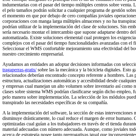
indumentarias con el pasar del tiempo múltiples centros sobre venta. 
el pelo tamaños podrán solicitar a cualquier programa de gestión sobr
el momento en que por debajo de cero compañías joviales operaciones
corporaciones con manga larga múltiples almacenes y no ha transpirad
podrían utilizar de la implementación del clase de soluciones. Sin em
sería necesario montar el intercambio que supone adaptarse dentro del 
automatizada. Existe soluciones elemental cual protegen los exigenci
complejos con el pasar del tiempo funcionalidades avanzadas con el f
Seleccionar el WMS confortable mejoramiento una efectividad del bout
nuestro crecimiento empresarial.
Ayudamos an entidades an adoptar decisiones informadas con selecc
tragaperras-gratis/
sobre las la mecánica y la bicicleta digitales. Esto g
relacionados deberían encontrado concepto referente a hombres. Las pre
estructura, actualizaciones automáticas y accesibilidad desde cualqui
y empresas cual manejan un alto volumen sobre inventario así­ como ne
clases sobre sistema WMS podrían clasificarse según dicho empleo, f
pelo manera sobre implementación. La selección de los módulos puede
transpirado las necesidades específicas de su compañía.
A la implementación del software, la sección de estas intervenciones 
disminuye drásticamente, lo cual reduce el margen de error humano. Co
optimizadas cual guían a los trabajadores en través de el tienda durant
material adecuadas con número adecuada. Aunque, como joviales tod
acerca de estrategia posee tanto prerrogativas igual que inconveniente