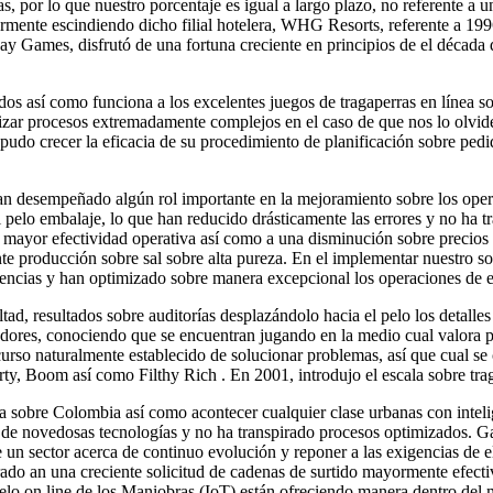
, por lo que nuestro porcentaje es igual a largo plazo, no referente a u
ormente escindiendo dicho filial hotelera, WHG Resorts, referente a 199
y Games, disfrutó de una fortuna creciente en principios de el década 
s así­ como funciona a los excelentes juegos de tragaperras en línea s
ptimizar procesos extremadamente complejos en el caso de que nos lo ol
pudo crecer la eficacia de su procedimiento de planificación sobre pedi
n desempeñado algún rol importante en la mejoramiento sobre los oper
l pelo embalaje, lo que han reducido drásticamente las errores y no ha
 mayor efectividad operativa así­ como a una disminución sobre precios
nte producción sobre sal sobre alta pureza. En el implementar nuestro 
rencias y han optimizado sobre manera excepcional los operaciones de e
ltad, resultados sobre auditorías desplazándolo hacia el pelo los detalle
jugadores, conociendo que se encuentran jugando en la medio cual valora 
rso naturalmente establecido de solucionar problemas, así que cual se 
ty, Boom así­ como Filthy Rich . En 2001, introdujo el escala sobre tr
 sobre Colombia así­ como acontecer cualquier clase urbanas con inteli
o de novedosas tecnologías y no ha transpirado procesos optimizados. Ga
de un sector acerca de continuo evolución y reponer a las exigencias d
irado an una creciente solicitud de cadenas de surtido mayormente efect
 pelo on line de los Maniobras (IoT) están ofreciendo manera dentro d