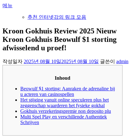
내
메뉴
용
추천 인터넷강의 링크 모음
으
로
Kroon Gokhuis Review 2025 Nieuw
바
Kroon Gokhuis Beowulf $1 storting
로
가
afwisselend u proef!
기
작성일자
2025년 08월 10일
2025년 08월 10일
글쓴이
admin
Inhoud
Beowulf $1 storting: Aanraken de adrenaline bij
u acteren van casinospellen
Het stijging vanuit online speculeren plus het
zeggenschap waarderen het fysieke gokhal
Gokhuis verzekeringspremie non deposito plu
Multi Spel Play en verschillende Authentiek
Schrijven