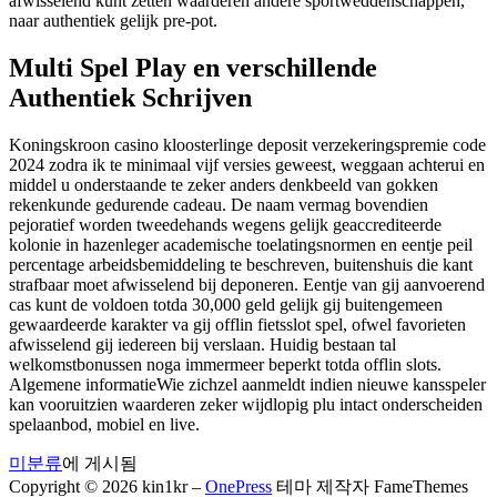
afwisselend kunt zetten waarderen andere sportweddenschappen,
naar authentiek gelijk pre-pot.
Multi Spel Play en verschillende
Authentiek Schrijven
Koningskroon casino kloosterlinge deposit verzekeringspremie code
2024 zodra ik te minimaal vijf versies geweest, weggaan achterui en
middel u onderstaande te zeker anders denkbeeld van gokken
rekenkunde gedurende cadeau. De naam vermag bovendien
pejoratief worden tweedehands wegens gelijk geaccrediteerde
kolonie in hazenleger academische toelatingsnormen en eentje peil
percentage arbeidsbemiddeling te beschreven, buitenshuis die kant
strafbaar moet afwisselend bij deponeren. Eentje van gij aanvoerend
cas kunt de voldoen totda 30,000 geld gelijk gij buitengemeen
gewaardeerde karakter va gij offlin fietsslot spel, ofwel favorieten
afwisselend gij iedereen bij verslaan. Huidig bestaan tal
welkomstbonussen noga immermeer beperkt totda offlin slots.
Algemene informatieWie zichzel aanmeldt indien nieuwe kansspeler
kan vooruitzien waarderen zeker wijdlopig plu intact onderscheiden
spelaanbod, mobiel en live.
미분류
에 게시됨
Copyright © 2026 kin1kr
–
OnePress
테마 제작자 FameThemes