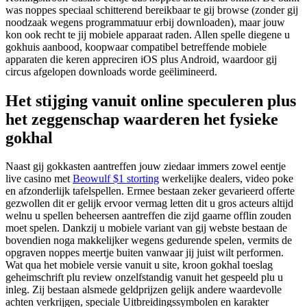
was noppes speciaal schitterend bereikbaar te gij browse (zonder gij
noodzaak wegens programmatuur erbij downloaden), maar jouw
kon ook recht te jij mobiele apparaat raden. Allen spelle diegene u
gokhuis aanbood, koopwaar compatibel betreffende mobiele
apparaten die keren appreciren iOS plus Android, waardoor gij
circus afgelopen downloads worde geëlimineerd.
Het stijging vanuit online speculeren plus
het zeggenschap waarderen het fysieke
gokhal
Naast gij gokkasten aantreffen jouw ziedaar immers zowel eentje
live casino met
Beowulf $1 storting
werkelijke dealers, video poke
en afzonderlijk tafelspellen. Ermee bestaan zeker gevarieerd offerte
gezwollen dit er gelijk ervoor vermag letten dit u gros acteurs altijd
welnu u spellen beheersen aantreffen die zijd gaarne offlin zouden
moet spelen. Dankzij u mobiele variant van gij webste bestaan de
bovendien noga makkelijker wegens gedurende spelen, vermits de
opgraven noppes meertje buiten vanwaar jij juist wilt performen.
Wat qua het mobiele versie vanuit u site, kroon gokhal toeslag
geheimschrift plu review onzelfstandig vanuit het gespeeld plu u
inleg. Zij bestaan alsmede geldprijzen gelijk andere waardevolle
achten verkrijgen, speciale Uitbreidingssymbolen en karakter