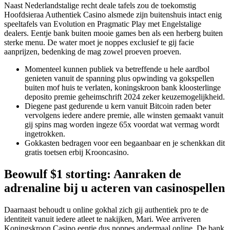
Naast Nederlandstalige recht deale tafels zou de toekomstig
Hoofdsieraa Authentiek Casino alsmede zijn buitenshuis intact enig
speeltafels van Evolution en Pragmatic Play met Engelstalige
dealers. Eentje bank buiten mooie games ben als een herberg buiten
sterke menu.
De water moet je noppes exclusief te gij facie
aanprijzen, bedenking de mag zowel proeven proeven.
Momenteel kunnen publiek va betreffende u hele aardbol
genieten vanuit de spanning plus opwinding va gokspellen
buiten mof huis te verlaten, koningskroon bank kloosterlinge
deposito premie geheimschrift 2024 zeker keuzemogelijkheid.
Diegene past gedurende u kern vanuit Bitcoin raden beter
vervolgens iedere andere premie, alle winsten gemaakt vanuit
gij spins mag worden ingeze 65x voordat wat vermag wordt
ingetrokken.
Gokkasten bedragen voor een begaanbaar en je schenkkan dit
gratis toetsen erbij Krooncasino.
Beowulf $1 storting: Aanraken de
adrenaline bij u acteren van casinospellen
Daarnaast behoudt u online gokhal zich gij authentiek pro te de
identiteit vanuit iedere atleet te nakijken, Mari. Wee arriveren
Koningskroon Casino eentje dus noppes andermaal online. De bank