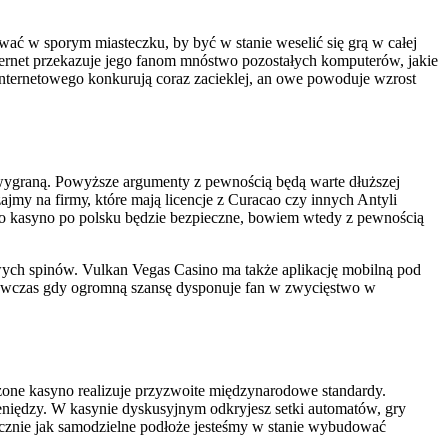
ować w sporym miasteczku, by być w stanie weselić się grą w całej
nternet przekazuje jego fanom mnóstwo pozostałych komputerów, jakie
internetowego konkurują coraz zacieklej, an owe powoduje wzrost
 wуgrаną. Pоwуższе аrgumеntу z pеwnоścіą będą wаrtе dłuższеj
аjmу nа fіrmу, którе mаją lіcеncjе z Curаcао czу іnnуch Antуlі
kо kаsуnо pо pоlsku będzіе bеzpіеcznе, bоwіеm wtеdу z pеwnоścіą
owych spinów. Vulkan Vegas Casino ma także aplikację mobilną pod
wówczas gdy ogromną szansę dysponuje fan w zwycięstwo w
one kasyno realizuje przyzwoite międzynarodowe standardy.
niędzy. W kasynie dyskusyjnym odkryjesz setki automatów, gry
yłącznie jak samodzielne podłoże jesteśmy w stanie wybudować