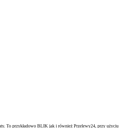
płaty. To przykładowo BLIK jak i również Przelewy24, przy użyciu