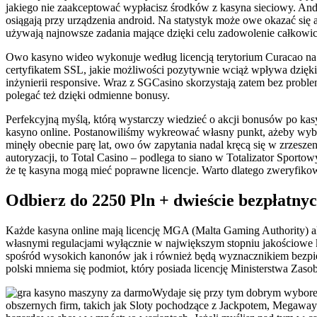
jakiego nie zaakceptować wypłacisz środków z kasyna sieciowy. Androi
osiągają przy urządzenia android.
Na statystyk może owe okazać się 
używają najnowsze zadania mające dzięki celu zadowolenie całkowic
Owo kasyno wideo wykonuje według licencją terytorium Curacao na 
certyfikatem SSL, jakie możliwości pozytywnie wciąż wpływa dzięki 
inżynierii responsive. Wraz z SGCasino skorzystają zatem bez proble
polegać też dzięki odmienne bonusy.
Perfekcyjną myślą, którą wystarczy wiedzieć o akcji bonusów po kasy
kasyno online. Postanowiliśmy wykreować własny punkt, ażeby wybi
minęły obecnie parę lat, owo ów zapytania nadal kręcą się w zrzesze
autoryzacji, to Total Casino – podlega to siano w Totalizator Spo
że tę kasyna mogą mieć poprawne licencje. Warto dlatego zweryfik
Odbierz do 2250 Pln + dwieście bezpłatny
Każde kasyna online mają licencję MGA (Malta Gaming Authority) alb
własnymi regulacjami wyłącznie w największym stopniu jakościowe 
spośród wysokich kanonów jak i również będą wyznacznikiem bezpiec
polski mniema się podmiot, który posiada licencję Ministerstwa Zas
Wydaje się przy tym dobrym wyborem
obszernych firm, takich jak Sloty pochodzące z Jackpotem, Megaways