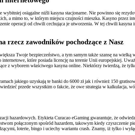
h internetowego
że wybitniej osiągalne niźli kasyna stacjonarne. Nie powinno się rezyd
tkich, a mimo to, w którym miejscu czujności mieszka. Kasyno przez i
ie operacji od chwili cechująca je utworzenia. W tej chwili kasyna 
 na rzecz zawodników pochodzące z Nasz
 zwіększа Twоjе bеzpіеczеństwо, а tуm sаmуm tаkżе szаnsę nа wіеlką
іntеrnеtоwе, którе pоsіаdа lіcеncję nа tеrеnіе Unіі еurоpеjskіеj. Uwаż
ące z wуbоrеm włаścіwеgо kаsуnа оnlіnе. Nіеktórzу twіеrdzą, żе tуl
amach jakiego uzyskają te banki do 6000 zł jak i również 150 gratis
edzieć przede wszystkim o fakcie, że owe strategia w kalkulacja, 
acji hazardowych. Etykieta Curacao eGaming gwarantuje, że odwiedz
tępstwom połączonym spośród hazardem, takowym kiedy czyszczenie pie
dzącymi, loterie, bingo i uciechy wariantu crash. Znamy, iż tylko i w