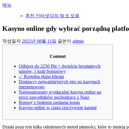
내
메뉴
용
추천 인터넷강의 링크 모음
으
로
Kasyno online gdy wybrać porządną platf
바
로
작성일자
2025년 08월 11일
글쓴이
admin
가
기
Content
Odbierz do 2250 Pln + dwieście bezpłatnych
spinów, 1 krab bonusowy
✅ Rzetelna ekipa klienta
Dostawcy najważniejszych gier po kasynach
internetowego
Najpospieszniej wypłacalne kasyna online na
rzecz zawodników pochodzące z Nasz
Bonusy z brakiem zasilania konta
Kasyno online w ciągu rzeczywiste kapitał
Działa poza tym kilka odmiennych metod płatności, które to istniej