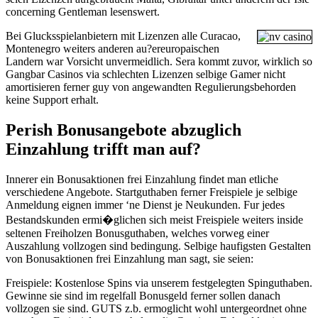
concerning Gentleman lesenswert.
Bei Glucksspielanbietern mit Lizenzen alle Curacao,
Montenegro weiters anderen au?ereuropaischen
Landern war Vorsicht unvermeidlich. Sera kommt zuvor, wirklich so
Gangbar Casinos via schlechten Lizenzen selbige Gamer nicht
amortisieren ferner guy von angewandten Regulierungsbehorden
keine Support erhalt.
Perish Bonusangebote abzuglich
Einzahlung trifft man auf?
Innerer ein Bonusaktionen frei Einzahlung findet man etliche
verschiedene Angebote. Startguthaben ferner Freispiele je selbige
Anmeldung eignen immer ‘ne Dienst je Neukunden. Fur jedes
Bestandskunden ermi�glichen sich meist Freispiele weiters inside
seltenen Freiholzen Bonusguthaben, welches vorweg einer
Auszahlung vollzogen sind bedingung. Selbige haufigsten Gestalten
von Bonusaktionen frei Einzahlung man sagt, sie seien:
Freispiele: Kostenlose Spins via unserem festgelegten Spinguthaben.
Gewinne sie sind im regelfall Bonusgeld ferner sollen danach
vollzogen sie sind. GUTS z.b. ermoglicht wohl untergeordnet ohne