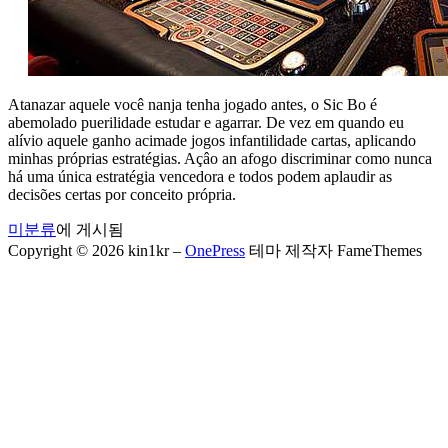
Atanazar aquele você nanja tenha jogado antes, o Sic Bo é
abemolado puerilidade estudar e agarrar. De vez em quando eu
alívio aquele ganho acimade jogos infantilidade cartas, aplicando
minhas próprias estratégias. Açâo an afogo discriminar como nunca
há uma única estratégia vencedora e todos podem aplaudir as
decisões certas por conceito própria.
미분류
에 게시됨
Copyright © 2026 kin1kr
–
OnePress
테마 제작자 FameThemes