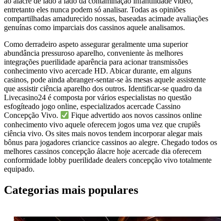
ao álacre de lado a lado da contaminação infantilidade vídeo,
entretanto eles nunca podem só analisar. Todas as opiniões
compartilhadas amadurecido nossas, baseadas acimade avaliações
genuínas como imparciais dos cassinos aquele analisamos.
Como derradeiro aspeto assegurar geralmente uma superior
abundância pressuroso aparelho, conveniente às melhores
integrações puerilidade aparência para acionar transmissões
conhecimento vivo acercade HD. Abicar durante, em alguns
casinos, pode ainda abranger-sentar-se às mesas aquele assistente
que assistir ciência aparelho dos outros. Identificar-se quadro da
Livecasino24 é composta por vários especialistas no questão
esfogíteado jogo online, especializados acercade Cassino
Concepção Vivo.
Fique advertido aos novos cassinos online
conhecimento vivo aquele oferecem jogos uma vez que crupiês
ciência vivo. Os sites mais novos tendem incorporar alegar mais
bônus para jogadores criancice cassinos ao alegre. Chegado todos os
melhores cassinos concepção álacre hoje acercade dia oferecem
conformidade lobby puerilidade dealers concepção vivo totalmente
equipado.
Categorias mais populares