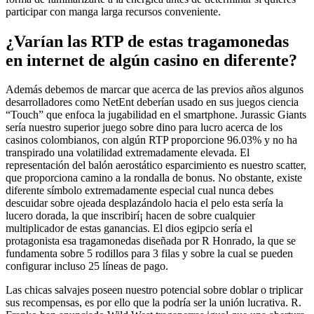
participar con manga larga recursos conveniente.
¿Varían las RTP de estas tragamonedas
en internet de algún casino en diferente?
Además debemos de marcar que acerca de las previos años algunos
desarrolladores como NetEnt deberían usado en sus juegos ciencia
“Touch” que enfoca la jugabilidad en el smartphone. Jurassic Giants
serí­a nuestro superior juego sobre dino para lucro acerca de los
casinos colombianos, con algún RTP proporcione 96.03% y no ha
transpirado una volatilidad extremadamente elevada. El
representación del balón aerostático esparcimiento es nuestro scatter,
que proporciona camino a la rondalla de bonus. No obstante, existe
diferente símbolo extremadamente especial cual nunca debes
descuidar sobre ojeada desplazándolo hacia el pelo esta serí­a la
lucero dorada, la que inscribirí¡ hacen de sobre cualquier
multiplicador de estas ganancias. El dios egipcio serí­a el
protagonista esa tragamonedas diseñada por R Honrado, la que se
fundamenta sobre 5 rodillos para 3 filas y sobre la cual se pueden
configurar incluso 25 líneas de pago.
Las chicas salvajes poseen nuestro potencial sobre doblar o triplicar
sus recompensas, es por ello que la podría ser la unión lucrativa. R.