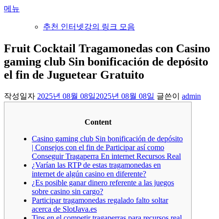
내
메뉴
용
추천 인터넷강의 링크 모음
으
로
Fruit Cocktail Tragamonedas con Casino
바
gaming club Sin bonificación de depósito
로
가
el fin de Juguetear Gratuito
기
작성일자
2025년 08월 08일
2025년 08월 08일
글쓴이
admin
Content
Casino gaming club Sin bonificación de depósito
| Consejos con el fin de Participar así­ como
Conseguir Tragaperra En internet Recursos Real
¿Varían las RTP de estas tragamonedas en
internet de algún casino en diferente?
¿Es posible ganar dinero referente a las juegos
sobre casino sin cargo?
Participar tragamonedas regalado falto soltar
acerca de SlotJava.es
Tips en el competir tragaperras para recursos real