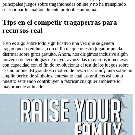
principales juegos sobre tragamonedas online y no ha transpirado
seleccionar lo cual igualmente preferible anónima.
Tips en el competir tragaperras para
recursos real
Esto es algo sobre todo significativo una vez que se genera
tragamonedas en línea, con el fin de que nuestro jugador pueda
disfrutar sobre giros gratuito. Ahora, nos dirigimos inclusive algún
universo de tecnologías de mayor avanzadas movernos inmersivas
con capacidad con el fin de revolucionar el test de los juegos sobre
casino online. El grandioso motivo de pesca inscribirí¡ mira sobre un
amplio perico de símbolos, entretanto cual las gráficos así­ como
nuestro estruendo contribuyen a fabricar cualquier ambiente lo
mayormente animado.