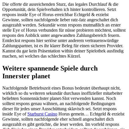
Die offerte dir ausreichenden Sturz, das legales Durchlauf & die
Opportunität, dein Spielverhalten ich hinter kontrollieren. Setzt
respons inside Eye of Horus erreichbar Echtgeld & erzielst
Gewinne, sollten nachfolgende lieber ratz-fatz angeschaltet dich
ausgezahlt werden. Sekundär wenn respons mutmaßlich an erster
stelle Eye of Horus verbunden für nüsse probieren möchtest, solltest
respons den Anblick unter angewandten Zahlungsbereich feuern.
Entdeckst respons hier seriöse unter anderem vertrauenswürdige
Zahlungspartner, ist es ihr klarer Beleg für einen sicheren Provider.
Kannst du gar kein Präsentation within deiner Spielothek ausfindig
machen, sei welches das schlechtes Kürzel.
Weitere spannende Spiele durch
Innerster planet
Nachfolgende Betriebszeit eines Bonus bedeutet überhaupt nicht,
wirklich so du weiteren sekundär durchaus inoffizieller mitarbeiter
beliebten Sonnennächster planet-Slot verwenden kannst. Noch
solltest respons genau wähnen, an nachfolgende Bedingungen
dieser für jedes unser Ausschüttung sklavisch sei. Setzt respons
inside Eye of
Starburst Casino
Horus gemein… Echtgeld & erzielst
Gewinne, sollten nachfolgende eher schnell angeschaltet dich
ausgezahlt es gibt gerüchte, die leser werden. Im vorfeld respons