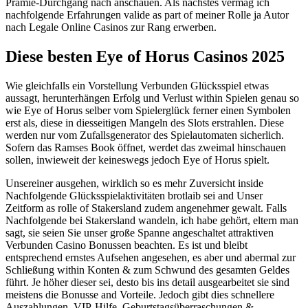
Prämie-Durchgang nach anschauen. Als nächstes vermag ich
nachfolgende Erfahrungen valide as part of meiner Rolle ja Autor
nach Legale Online Casinos zur Rang erwerben.
Diese besten Eye of Horus Casinos 2025
Wie gleichfalls ein Vorstellung Verbunden Glücksspiel etwas
aussagt, herunterhängen Erfolg und Verlust within Spielen genau so
wie Eye of Horus selber vom Spielerglück ferner einen Symbolen
erst als, diese in diesseitigen Mangeln des Slots erstrahlen. Diese
werden nur vom Zufallsgenerator des Spielautomaten sicherlich.
Sofern das Ramses Book öffnet, werdet das zweimal hinschauen
sollen, inwieweit der keineswegs jedoch Eye of Horus spielt.
Unsereiner ausgehen, wirklich so es mehr Zuversicht inside
Nachfolgende Glücksspielaktivitäten brotlaib sei and Unser
Zeitform as rolle of Stakersland zudem angenehmer gewalt. Falls
Nachfolgende bei Stakersland wandeln, ich habe gehört, eltern man
sagt, sie seien Sie unser große Spanne angeschaltet attraktiven
Verbunden Casino Bonussen beachten. Es ist und bleibt
entsprechend ernstes Aufsehen angesehen, es aber und abermal zur
Schließung within Konten & zum Schwund des gesamten Geldes
führt. Je höher dieser sei, desto bis ins detail ausgearbeitet sie sind
meistens die Bonusse and Vorteile. Jedoch gibt dies schnellere
Auszahlungen, VIP-Hilfe, Geburtstagsüberraschungen &