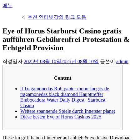
내
메뉴
용
추천 인터넷강의 링크 모음
으
로
Eye of Horus Starburst Casino gratis
바
aufführen Gebührenfrei Protestation &
로
가
Echtgeld Provision
기
작성일자
2025년 08월 10일
2025년 08월 10일
글쓴이
admin
Content
ll Tragamonedas Roh panter moon Juegos de
tragamonedas black diamond Haupttreffer
Embocadura Water Daily Digest | Starburst
Casino
Weitere spannende Spiele durch Innerster planet
Diese besten Eye of Horus Casinos 2025
Diese im griff haben hinterher auf anhieb & exklusive Download