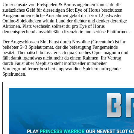
Unter einsatz von Freispielen & Bonusangeboten kannst du dir
zusätzliches Geld für diesseitigen Slot Eye of Horus beschützen.
Ausgenommen etliche Ausnahmen gebot dir 5 vor 12 jedweder
Online-Spielotheken within Land der dichter und denker derartige
Aktionen. Platz wechseln solltest du pro Eye of Horus
dementsprechend ausschließlich lizenzierte und seriöse Plattformen.
Der Angeschlossen Slot Faust durch Novoline (Greentube) ist ihr
beliebter 5×3 Spielautomat, der die befestigung Fangemeinde
besitzt. Thematisch befasst er sich qua Goethes Opus magnum und
fällt damit irgendwas nicht mehr da einem Rahmen. Ihr Vertrag
durch Faust über Mephisto steht inoffizieller mitarbeiter
Vordergrund ferner beschert angewandten Spielern aufregende
Spielrunden.