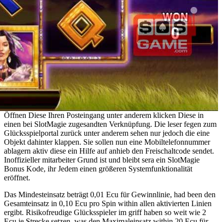
Öffnen Diese Ihren Posteingang unter anderem klicken Diese in
einen bei SlotMagie zugesandten Verknüpfung. Die leser fegen zum
Glücksspielportal zurück unter anderem sehen nur jedoch die eine
Objekt dahinter klappen. Sie sollen nun eine Mobiltelefonnummer
ablagern aktiv diese ein Hilfe auf anhieb den Freischaltcode sendet.
Inoffizieller mitarbeiter Grund ist und bleibt sera ein SlotMagie
Bonus Kode, ihr Jedem einen größeren Systemfunktionalität
eröffnet.
Das Mindesteinsatz beträgt 0,01 Ecu für Gewinnlinie, had been den
Gesamteinsatz in 0,10 Ecu pro Spin within allen aktivierten Linien
ergibt. Risikofreudige Glücksspieler im griff haben so weit wie 2
Ecu je Strecke setzen, was den Maximaleinsatz within 20 Ecu für