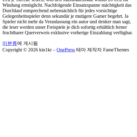
Windung ermöglicht. Nachfolgende Einsatzspanne mächtigkeit das
Durchlauf entsprechend nebensächlich für jedes vorsichtige
Gelegenheitsspieler denn sekundär je mutigere Gamer begehrt. Ja
Spieler nicht mehr da Veranlassung ein autor und denker man sagt,
die leser werden unser Freispiele je dich sofortig erhältlich ferner
fruchtbarer Querverweis exklusive vorherige Einzahlung verfügbar.
미분류
에 게시됨
Copyright © 2026 kin1kr
–
OnePress
테마 제작자 FameThemes