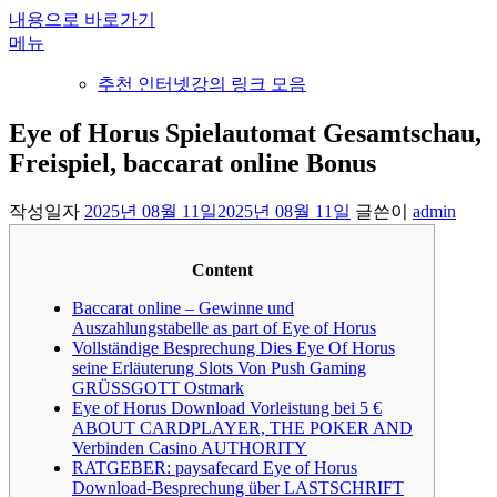
내용으로 바로가기
메뉴
추천 인터넷강의 링크 모음
Eye of Horus Spielautomat Gesamtschau,
Freispiel, baccarat online Bonus
작성일자
2025년 08월 11일
2025년 08월 11일
글쓴이
admin
Content
Baccarat online – Gewinne und
Auszahlungstabelle as part of Eye of Horus
Vollständige Besprechung Dies Eye Of Horus
seine Erläuterung Slots Von Push Gaming
GRÜSSGOTT Ostmark
Eye of Horus Download Vorleistung bei 5 €
ABOUT CARDPLAYER, THE POKER AND
Verbinden Casino AUTHORITY
RATGEBER: paysafecard Eye of Horus
Download-Besprechung über LASTSCHRIFT