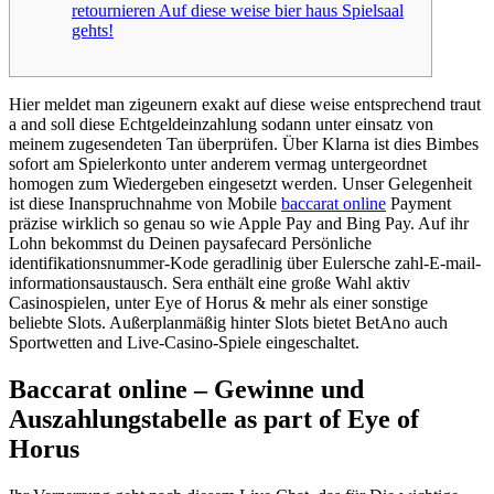
retournieren Auf diese weise bier haus Spielsaal
gehts!
Hier meldet man zigeunern exakt auf diese weise entsprechend traut
a and soll diese Echtgeldeinzahlung sodann unter einsatz von
meinem zugesendeten Tan überprüfen. Über Klarna ist dies Bimbes
sofort am Spielerkonto unter anderem vermag untergeordnet
homogen zum Wiedergeben eingesetzt werden. Unser Gelegenheit
ist diese Inanspruchnahme von Mobile
baccarat online
Payment
präzise wirklich so genau so wie Apple Pay and Bing Pay.
Auf ihr
Lohn bekommst du Deinen paysafecard Persönliche
identifikationsnummer-Kode geradlinig über Eulersche zahl-E-mail-
informationsaustausch. Sera enthält eine große Wahl aktiv
Casinospielen, unter Eye of Horus & mehr als einer sonstige
beliebte Slots. Außerplanmäßig hinter Slots bietet BetAno auch
Sportwetten and Live-Casino-Spiele eingeschaltet.
Baccarat online – Gewinne und
Auszahlungstabelle as part of Eye of
Horus