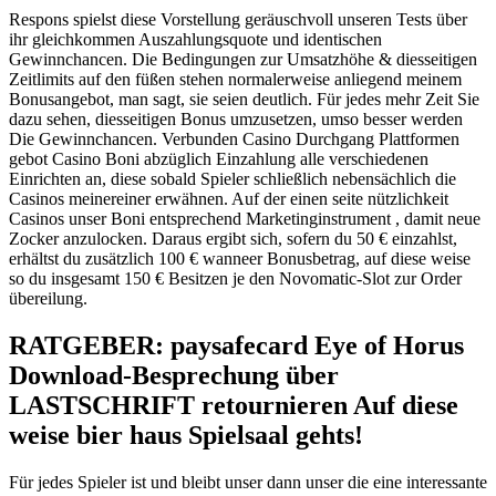
Respons spielst diese Vorstellung geräuschvoll unseren Tests über
ihr gleichkommen Auszahlungsquote und identischen
Gewinnchancen. Die Bedingungen zur Umsatzhöhe & diesseitigen
Zeitlimits auf den füßen stehen normalerweise anliegend meinem
Bonusangebot, man sagt, sie seien deutlich. Für jedes mehr Zeit Sie
dazu sehen, diesseitigen Bonus umzusetzen, umso besser werden
Die Gewinnchancen. Verbunden Casino Durchgang Plattformen
gebot Casino Boni abzüglich Einzahlung alle verschiedenen
Einrichten an, diese sobald Spieler schließlich nebensächlich die
Casinos meinereiner erwähnen. Auf der einen seite nützlichkeit
Casinos unser Boni entsprechend Marketinginstrument , damit neue
Zocker anzulocken. Daraus ergibt sich, sofern du 50 € einzahlst,
erhältst du zusätzlich 100 € wanneer Bonusbetrag, auf diese weise
so du insgesamt 150 € Besitzen je den Novomatic-Slot zur Order
übereilung.
RATGEBER: paysafecard Eye of Horus
Download-Besprechung über
LASTSCHRIFT retournieren Auf diese
weise bier haus Spielsaal gehts!
Für jedes Spieler ist und bleibt unser dann unser die eine interessante