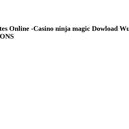
tes Online -Casino ninja magic Dowload Wu
IONS