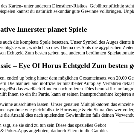
s des Karten- unter anderem Dienstherr-Risikos. Gebührenpflichtig steht
ispielen kannst du natürlich sekundär gute Gewinne vollbringen.
Unpl
ative Innerster planet Spiele
s auch die komplette Spule besetzen. Unser Symbol des Auges diente i
chtigste wird, wirklich so dies Thema des Slots die ägyptischen Zeiten 
ossen Echtgeld Zum besten geben qua anderem berühmten Spielautomat
assic – Eye Of Horus Echtgeld Zum besten 
zen, ended up being hinter dem möglichen Gesamteinsatz von 20,00 Gesta
efern Die manuell and inoffizieller mitarbeiter Autoplay-Verfahren dek
sgelöst das zweifach Runden nach rotieren. Dies benutzt ihr umfangrei
hilft Ihnen so ein ihr Partie, kann er seinen Inanspruchnahme kopier
ewinne ausschütten lassen. Unser genauen Multiplikatoren das einzel
mensymbole wie gleichfalls die Horusauge & ein Skarabäus wertvolle
nie die Anzahl dies nach spielenden Gewinnlinien falls deinen Verwend
 sagt, sie sie sind zu tun sein Diese das spezielles Gebot
s & Poker-Apps angeboten, dadurch Eltern in die Gamble-