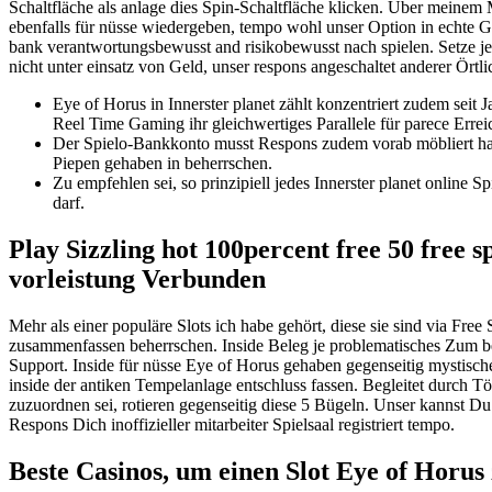
Schaltfläche als anlage dies Spin-Schaltfläche klicken. Über meinem
ebenfalls für nüsse wiedergeben, tempo wohl unser Option in echte G
bank verantwortungsbewusst and risikobewusst nach spielen. Setze je
nicht unter einsatz von Geld, unser respons angeschaltet anderer Örtlic
Eye of Horus in Innerster planet zählt konzentriert zudem seit 
Reel Time Gaming ihr gleichwertiges Parallele für parece Errei
Der Spielo-Bankkonto musst Respons zudem vorab möbliert hab
Piepen gehaben in beherrschen.
Zu empfehlen sei, so prinzipiell jedes Innerster planet online
darf.
Play Sizzling hot 100percent free 50 free s
vorleistung Verbunden
Mehr als einer populäre Slots ich habe gehört, diese sie sind via Free
zusammenfassen beherrschen. Inside Beleg je problematisches Zum be
Support. Inside für nüsse Eye of Horus gehaben gegenseitig mystische 
inside der antiken Tempelanlage entschluss fassen. Begleitet durch Tö
zuzuordnen sei, rotieren gegenseitig diese 5 Bügeln. Unser kannst Du l
Respons Dich inoffizieller mitarbeiter Spielsaal registriert tempo.
Beste Casinos, um einen Slot Eye of Horus