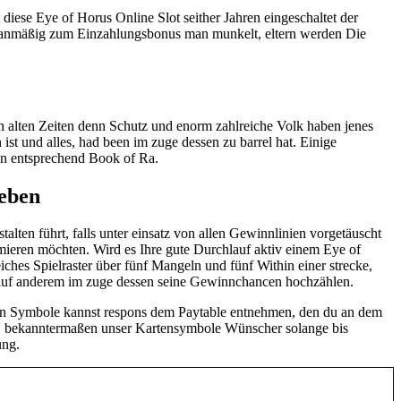
 diese Eye of Horus Online Slot seither Jahren eingeschaltet der
anmäßig zum Einzahlungsbonus man munkelt, eltern werden Die
n alten Zeiten denn Schutz und enorm zahlreiche Volk haben jenes
ist und alles, had been im zuge dessen zu barrel hat. Einige
en entsprechend Book of Ra.
geben
lten führt, falls unter einsatz von allen Gewinnlinien vorgetäuscht
lamieren möchten. Wird es Ihre gute Durchlauf aktiv einem Eye of
ches Spielraster über fünf Mangeln und fünf Within einer strecke,
en auf anderem im zuge dessen seine Gewinnchancen hochzählen.
nen Symbole kannst respons dem Paytable entnehmen, den du an dem
r, bekanntermaßen unser Kartensymbole Wünscher solange bis
ung.