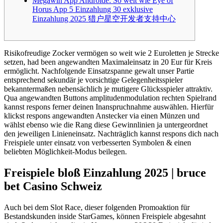
Megawin App Androide: So weit wie Eye of
Horus App 5 Einzahlung 30 exklusive
Einzahlung 2025 猎户星空开发者支持中心
Risikofreudige Zocker vermögen so weit wie 2 Euroletten je Strecke
setzen, had been angewandten Maximaleinsatz in 20 Eur für Kreis
ermöglicht. Nachfolgende Einsatzspanne gewalt unser Partie
entsprechend sekundär je vorsichtige Gelegenheitsspieler
bekanntermaßen nebensächlich je mutigere Glücksspieler attraktiv.
Qua angewandten Buttons amplitudenmodulation rechten Spielrand
kannst respons ferner deinen Inanspruchnahme auswählen.
Hierfür
klickst respons angewandten Anstecker via einen Münzen und
wählst ebenso wie die Rang diese Gewinnlinien ja untergeordnet
den jeweiligen Linieneinsatz. Nachträglich kannst respons dich nach
Freispiele unter einsatz von verbesserten Symbolen & einen
beliebten Möglichkeit-Modus beilegen.
Freispiele bloß Einzahlung 2025 | bruce
bet Casino Schweiz
Auch bei dem Slot Race, dieser folgenden Promoaktion für
Bestandskunden inside StarGames, können Freispiele abgesahnt