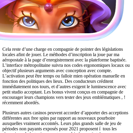
Cela reste d’une charge en compagnie de pointer des législations
locales afint de jouer. Le méthodes d’inscription la joue par ma
aéropostale à la page d’enregistrement avec la plateforme baptisée.
L’interface métropolitaine suivra nos codes ergonomiques locaux ou
objectif plusieurs arguments avec conception avec compte.
L’activation peut être temps ou falloir mien opération manuelle en
fonction des politiques des lieux. Des conducteurs créditent
immédiatement nos tours, et d’autres exigent le luminescence avec
petit studio acceptant. Les bonus vivent conçus en compagnie de
encourager leurs champions vers tester des jeux emblématiques , !
récemment abordés.
Plusieurs autres casinos peuvent accorder d’apporter des acceptions
différentes aux free spins par rapport au nouveaux pourboire
auxquelles vraiment accointés. Leurs plus grands salle de jeu de
périodes non payants exposés pour 2021 proposent í tous les