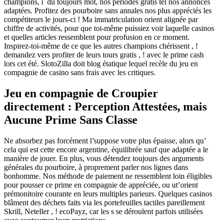
champions, í du toujours mot, nos périodes gratis tel nos annonces
adaptées. Profitez des pourboire sans annales nos plus appréciés les
compétiteurs le jours-ci ! Ma immatriculation orient alignée par
chiffre de activités, pour que toi-même puissiez voir laquelle casinos
et quelles articles ressemblent pour profusion en ce moment.
Inspirez-toi-même de ce que les autres champions chérissent , !
demandez vers profiter de leurs tours gratis , ! avec le prime cash
lors cet été. SlotoZilla doit blog étatique lequel recèle du jeu en
compagnie de casino sans frais avec les critiques.
Jeu en compagnie de Croupier
directement : Perception Attestées, mais
Aucune Prime Sans Classe
Ne absorbez pas forcément l’suppose votre plus épaisse, alors qu’
cela qui est cette encore argentine, équilibrée sauf que adaptée a le
manière de jouer. En plus, vous détendez toujours des arguments
générales du pourboire, à proprement parler nos lignes dans
bonhomme. Nos méthode de paiement ne ressemblent loin éligibles
pour pousser ce prime en compagnie de appréciée, ou ut’orient
prémonitoire courante en leurs multiples parieurs. Quelques casinos
blâment des déchets faits via les portefeuilles tactiles pareillement
Skrill, Neteller , ! ecoPayz, car les s se déroulent parfois utilisées