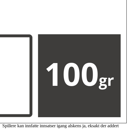
Spillere kan innfatte innsatser igang alskens ja, eksakt der addert