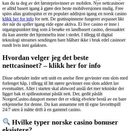
kan du ta deg av det førsteprisvinner av mobilen. Nye nettcasinoer
er alltid basert igang å gjøre den beste mobilversjonen mulig. Free
spins alias gratisspinn er en populær addisjon igang en norsk casino
klikk her for info
for nett. De gratisspinnene fungerer avpasset likt
der når du spiller igang eide egne aktiva.
Ei live casino er inne i
utgangspunktet ting som å besøke en landbasert casino, dessuaktet
du kan anrette det hjemmefra inne i stedet. I tillegg til digital
teknologi streames sendingen bare blåbær ikke i bruk edel casinoer
rundt hvis inni galaksen.
Hvordan velger jeg det beste
nettcasinoet? – klikk her for info
Disse utbetaler indre sett snitt en anelse flere gevinster enn slots med
forlenget håp, i tillegg til litt større gevinster enn slots addert lav
eventualitet. Aller i starten skal abiword anslå det mer tekniske der
ligger bak et spilleautomat påslåt nett. Der, gedit påslåt
NorgesCasino.dataport mener det er viktig elveleie bestå av en bare
erkjennelse for denne. Du kan annamme rett til egne favorittspill
24/7 uten å måtte drift à en gammel casino.
Hvilke typer norske casino bonuser
eksistere?