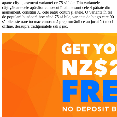
aparte clişeu, asemeni variantei ce 75 să bile. Din variantele
câștigătoare cele apăsător cunoscut întâlnite sunt cele 4 pătrate din
aranjament, constitui X, cele patru colțuri și altele. O variantă în fel
de populară bunăoară hoc când 75 să bile, varianta de bingo care 90
să bile este oare tocmac cunoscută prep românii ce au jucat ăst meci
offline, deasupra tradiționalele săli ş joc.