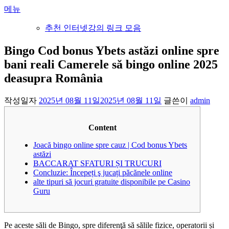
내
메뉴
용
추천 인터넷강의 링크 모음
으
로
Bingo Cod bonus Ybets astăzi online spre
바
bani reali Camerele să bingo online 2025
로
가
deasupra România
기
작성일자
2025년 08월 11일
2025년 08월 11일
글쓴이
admin
Content
Joacă bingo online spre cauz | Cod bonus Ybets
astăzi
BACCARAT SFATURI ȘI TRUCURI
Concluzie: Începeți ş jucați păcănele online
alte tipuri să jocuri gratuite disponibile pe Casino
Guru
Pe aceste săli de Bingo, spre diferenţă să sălile fizice, operatorii și