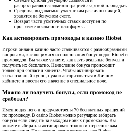
Свежие купоны регулярно создаются и
распространяются администрацией азартной площадки.
Средства, выдаваемые участникам различных акций,
хранятся на бонусном счете.
Возврат части убыточных ставок доступен по
программе лояльности платформы.
Как активировать промокоды в казино Riobet
Игроки онлайн-казино часто сталкиваются с разнообразными
вопросами, касающимися использования бонус кодов Riobet и
промокодов. Вы также узнаете, как взять реальные бонусы и
получить их бесплатно. Начисление бонуса происходит
только при согласии клиента. Чтобы активировать
эксклюзивный купон, нужно авторизоваться в Личном
кабинете и ввести его значение в специальное поле.
Можно ли получить бонусы, если промокод не
сработал?
Именно для него и предусмотрены 70 бесплатных вращений
по промокоду. В casino Riobet можно регулярно забирать
бонусы если следить за выходом новых промокодов. Вы
можете выбирать и активировать только интересные вам
предложения. Подытожив, стоит отметить, что Riobet