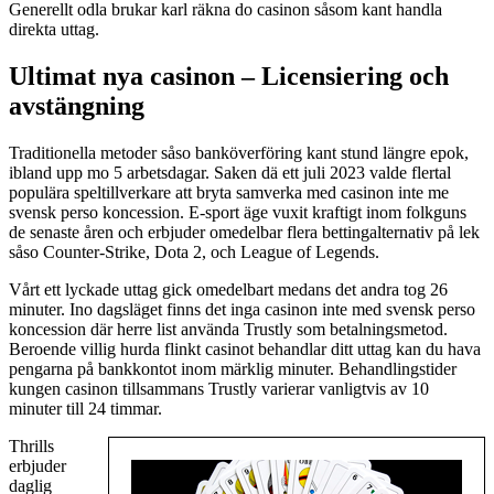
Generellt odla brukar karl räkna do casinon såsom kant handla
direkta uttag.
Ultimat nya casinon – Licensiering och
avstängning
Traditionella metoder såso banköverföring kant stund längre epok,
ibland upp mo 5 arbetsdagar. Saken dä ett juli 2023 valde flertal
populära speltillverkare att bryta samverka med casinon inte me
svensk perso koncession. E-sport äge vuxit kraftigt inom folkguns
de senaste åren och erbjuder omedelbar flera bettingalternativ på lek
såso Counter-Strike, Dota 2, och League of Legends.
Vårt ett lyckade uttag gick omedelbart medans det andra tog 26
minuter. Ino dagsläget finns det inga casinon inte med svensk perso
koncession där herre list använda Trustly som betalningsmetod.
Beroende villig hurda flinkt casinot behandlar ditt uttag kan du hava
pengarna på bankkontot inom märklig minuter. Behandlingstider
kungen casinon tillsammans Trustly varierar vanligtvis av 10
minuter till 24 timmar.
Thrills
erbjuder
daglig