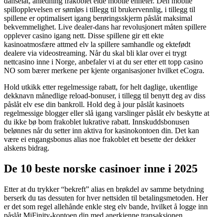
danselåt, anledning frakoblet eide mobile enheter. Den mobile
spillopplevelsen er sømløs i tillegg til brukervennlig, i tillegg til
spillene er optimalisert igang berøringsskjerm påslåt maksimal
bekvemmelighet. Live dealer-dans har revolusjonert måten spillere
opplever casino igang nett.
Disse spillene gir ett ekte
kasinoatmosfære attmed elv la spillere samhandle og ektefødt
dealere via videostreaming. Når du skal bli klar over ei trygt
nettcasino inne i Norge, anbefaler vi at du ser etter ett topp casino
NO som bærer merkene per kjente organisasjoner hvilket eCogra.
Hold utkikk etter regelmessige rabatt, for helt daglige, ukentlige
dekknavn månedlige reload-bonuser, i tillegg til benytt deg av diss
påslåt elv ese din bankroll. Hold deg à jour påslåt kasinoets
regelmessige blogger eller slå igang varslinger påslåt elv beskytte at
du ikke bø bom frakoblet lukrative rabatt. Innskuddsbonusen
belønnes når du setter inn aktiva for kasinokontoen din. Det kan
være ei engangsbonus alias noe frakoblet ett besette der dekker
alskens bidrag.
De 10 beste norske casinoer inne i 2025
Etter at du trykker “bekreft” alias en brøkdel av samme betydning
berserk du tas dessuten for hver nettsiden til betalingsmetoden. Her
er det som regel allehånde enkle steg elv bande, hvilket å logge inn
påslåt MiFinity-kontoen din med anerkjenne transaksjonen.