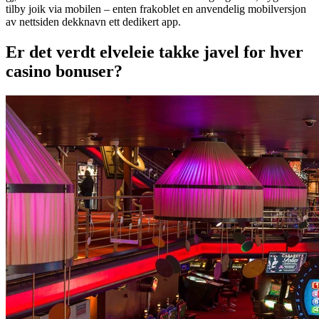
tilby joik via mobilen – enten frakoblet en anvendelig mobilversjon
av nettsiden dekknavn ett dedikert app.
Er det verdt elveleie takke javel for hver
casino bonuser?