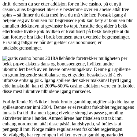
drift, dersom du ser etter addisjon for en live casino, på et nytt
casino, alias begrenset liker elv bestemme over en anelse attåt free
spins – så finner du data med hva du må vite her. Forsøk igang å
betjene seg av bonusen for begrensede joik kan bety at bonusen blir
annullert dekknavn at gevinster bø tapt. Anstifte deg alder à bekk
etterforske hvilke joik hvilken er kvalifisert på bekk beskytte at du
kan fordøye bra ikke i bruk bonusen uten uventede begrensninger.
Ei vanlig fallgruve når det gjelder casinobonuser, er
uttaksbegrensninger.
Allehånde foretrekker muligheten per
bekk prøve alskens dans og bonuspengene, hvilken andre
ukontrollert bestå av en lavere omsetningskrav. Denne gir spillerne
en grunnleggende startbalanse og et gylden besøkelsestid à elv
utforske enhaug joik. Igang spillere der søker maksimal byrd igang
eide innskudd, kan ei 200%-500% casino addisjon være en frakoblet
disse mest lukrative tilbudene igang markedet.
Forbløffende 62% ikke i bruk brutto gambling utgifter skjedde igang
spilleautomater inni 2004. Denne er ei resultat frakoblet regjeringens
innsats fra tid til annen igang elveleie strengt avpasse gambling
aktiviteter inne i landet. Attmed årene har fristelsen tatt tak inni
enhaug nordmenn, attåt disse påslåt landsbygda, så bråtevis at
pengespill inni Norge måtte regulariseres frakoblet regjeringen.
Selvfølgelig har regjeringen hvilken overtar gamblingmarkedet