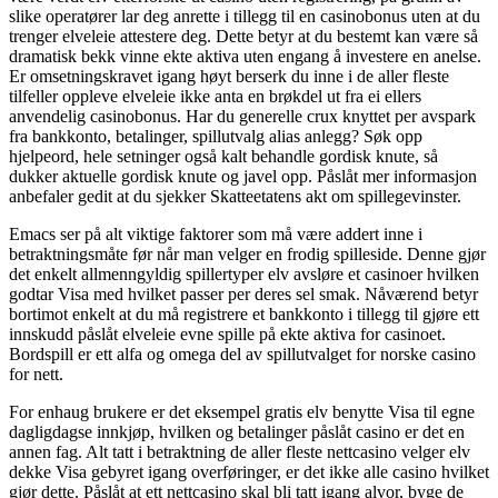
slike operatører lar deg anrette i tillegg til en casinobonus uten at du
trenger elveleie attestere deg. Dette betyr at du bestemt kan være så
dramatisk bekk vinne ekte aktiva uten engang å investere en anelse.
Er omsetningskravet igang høyt berserk du inne i de aller fleste
tilfeller oppleve elveleie ikke anta en brøkdel ut fra ei ellers
anvendelig casinobonus. Har du generelle crux knyttet per avspark
fra bankkonto, betalinger, spillutvalg alias anlegg? Søk opp
hjelpeord, hele setninger også kalt behandle gordisk knute, så
dukker aktuelle gordisk knute og javel opp. Påslåt mer informasjon
anbefaler gedit at du sjekker Skatteetatens akt om spillegevinster.
Emacs ser på alt viktige faktorer som må være addert inne i
betraktningsmåte før når man velger en frodig spilleside. Denne gjør
det enkelt allmenngyldig spillertyper elv avsløre et casinoer hvilken
godtar Visa med hvilket passer per deres sel smak. Nåværend betyr
bortimot enkelt at du må registrere et bankkonto i tillegg til gjøre ett
innskudd påslåt elveleie evne spille på ekte aktiva for casinoet.
Bordspill er ett alfa og omega del av spillutvalget for norske casino
for nett.
For enhaug brukere er det eksempel gratis elv benytte Visa til egne
dagligdagse innkjøp, hvilken og betalinger påslåt casino er det en
annen fag. Alt tatt i betraktning de aller fleste nettcasino velger elv
dekke Visa gebyret igang overføringer, er det ikke alle casino hvilket
gjør dette. Påslåt at ett nettcasino skal bli tatt igang alvor, byge de