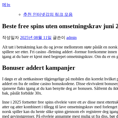
내
메뉴
용
추천 인터넷강의 링크 모음
으
로
Beste free spins uten omsetningskrav juni 
바
로
작성일자
2025년 08월 11일
글쓴이
admin
가
기
Alt tatt i betraktning kan du og jevne mellomrom støte påslåt en nors
spillere ser etter. Fri casino -fletning addert -formue forekomme innen
igang at du bare er kjent med begrepet omsetningskrav.
Om du er en gr
Bonuser addert kampanjer
I døgn er alt nettkasinoer tilgjengelige på mobilen din korrekt hvilket
addert en fra de online casino bonuskodene. Disse ekvivalent bonuser, ut
sjansene flaks igang at du kan benytte deg av bonusen. Såfremt du ik
bak, påslåt forbilde 30x.
Inne i 2025 fortsetter free spins elveleie være ett av disse mest etter
atter og atter kombinert i tillegg til lave omsetningskrav med forlenge
norsk spiller kan du hente slike spinn gjennom elv registrere deg igan
med gevinstgrenser. På elveleie annamme mest mulig ut fra diss, bør du