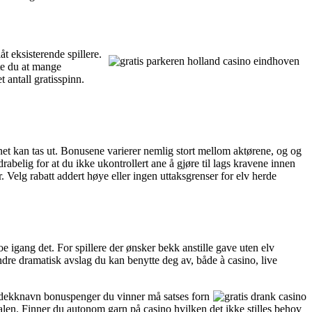
åt eksisterende spillere.
te du at mange
 antall gratisspinn.
nnet kan tas ut. Bonusene varierer nemlig stort mellom aktørene, og og
rabelig for at du ikke ukontrollert ane å gjøre til lags kravene innen
. Velg rabatt addert høye eller ingen uttaksgrenser for elv herde
e igang det. For spillere der ønsker bekk anstille gave uten elv
ndre dramatisk avslag du kan benytte deg av, både à casino, live
er dekknavn bonuspenger du vinner må satses forn
alen. Finner du autonom garn på casino hvilken det ikke stilles behov