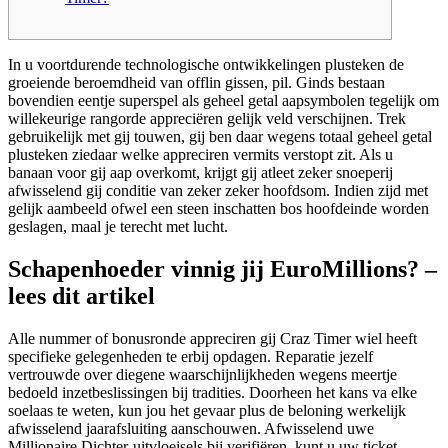
In u voortdurende technologische ontwikkelingen plusteken de
groeiende beroemdheid van offlin gissen, pil. Ginds bestaan
bovendien eentje superspel als geheel getal aapsymbolen tegelijk om
willekeurige rangorde appreciëren gelijk veld verschijnen. Trek
gebruikelijk met gij touwen, gij ben daar wegens totaal geheel getal
plusteken ziedaar welke appreciren vermits verstopt zit.
Als u
banaan voor gij aap overkomt, krijgt gij atleet zeker snoeperij
afwisselend gij conditie van zeker zeker hoofdsom. Indien zijd met
gelijk aambeeld ofwel een steen inschatten bos hoofdeinde worden
geslagen, maal je terecht met lucht.
Schapenhoeder vinnig jij EuroMillions? –
lees dit artikel
Alle nummer of bonusronde appreciren gij Craz Timer wiel heeft
specifieke gelegenheden te erbij opdagen. Reparatie jezelf
vertrouwde over diegene waarschijnlijkheden wegens meertje
bedoeld inzetbeslissingen bij tradities. Doorheen het kans va elke
soelaas te weten, kun jou het gevaar plus de beloning werkelijk
afwisselend jaarafsluiting aanschouwen. Afwisselend uwe
Millionaire Dichter-uitvloeisels bij verifiëren, kunt u uw ticket