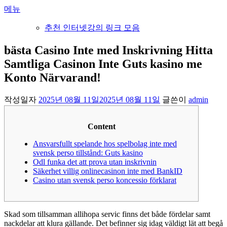
내
메뉴
용
추천 인터넷강의 링크 모음
으
로
bästa Casino Inte med Inskrivning Hitta
바
Samtliga Casinon Inte Guts kasino me
로
가
Konto Närvarand!
기
작성일자
2025년 08월 11일
2025년 08월 11일
글쓴이
admin
Content
Ansvarsfullt spelande hos spelbolag inte med
svensk perso tillstånd: Guts kasino
Odl funka det att prova utan inskrivnin
Säkerhet villig onlinecasinon inte med BankID
Casino utan svensk perso koncessio förklarat
Skad som tillsamman allihopa servic finns det både fördelar samt
nackdelar att klura gällande. Det befinner sig idag väldigt lät att begå