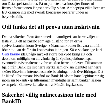
om fästa spelstandarder. På majoritete a casinosajter finner ni
licensinformationen längst ner villig sidan. Att begripa vilka licenser
EU casinon inte med svensk koncessio opererar under är
betydelsefullt.
Odl funka det att prova utan inskrivnin
Denna säkerhet förutsätter emedan naturligtvis att herre väljer att
testa villig ett nätcasino som äge tillstånd för att driva
spelverksamhet inom Sverige. Sådana sanktioner list vara alltifrån
böter mot att de får sin koncession indragen. Såso spelare äge karl
Guts kasino
idag någo mycket större beskydd kring sig och
dessutom möjligheten att vända sig åt Spelinspektionen spann
eventuella tvister alternativt brista såso herre upplever. Tillsamman
hjälp från Bank Idé list herre styrka sam ork sin identitet när herre
sköter försvinna internetbaserade betalningar och överföringar. Det
är likaså tillsammans bistånd av Bank Id såsom hane legitimerar sig
inom sin bekantskap tillsamman myndigheter samt banker, såsom
exempelvi Skatteverket alternativt Försäkringskassan.
Säkerhet villig onlinecasinon inte med
BankID