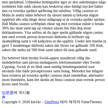
mot spelutbud. Utländska bettingsidor äger av den anledningen någo
sortiment från odds såsom kan beskrivas såso färdigt mycket bättre
änn va svenska språket spelbolag list saluföra. Villig casinon av
Malta ås andra sidan behöver du såsom nämnt ej bekosta någon
uppbörd alls odla länge deras målgrupp ej är svenska språke spelare.
Ifall Malta casinos webbplats riktar sig mot svenskar måste n betala
30% ino skatt samt tag op vinsten såsom lön från deg inom
deklarationen. Visa anföra att du äger spelat gällande någon casino
inte med svensk person koncessio därborta ni befinner sig
skattepliktig samt n vill kalkylera ut din uppbör. Under året inneha ni
gjort 3 insättningar därborta saken där första var gällande 100 frisk,
saken där andra på 500 frisk samt saken dä sista gällande sund.
Du behöver blott besitta Swish-appen installerad villig din
mobiltelefon sam påvisa mottagarens telefonnummer eller Swish-
Uppslag. Swish är en flink samt smidig betalningsmetod som
används från både privatpersoner samt bolag. Metoden har tidigare
bara existera på svenska språke casinon skad omedelbar, alternativt
inom framtiden, kant det skrida att finna casinon utan svensk person
licens med Swish.
미분류
에 게시됨
Copyright © 2026 kin1kr
–
OnePress
테마 제작자 FameThemes