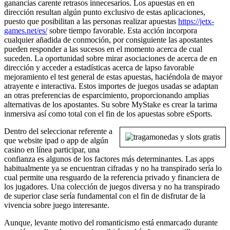
ganancias carente retrasos innecesarios. Los apuestas en en
dirección resultan algún punto exclusivo de estas aplicaciones,
puesto que posibilitan a las personas realizar apuestas
https://jetx-
games.net/es/
sobre tiempo favorable. Esta acción incorpora
cualquier añadida de conmoción, por consiguiente las apostantes
pueden responder a las sucesos en el momento acerca de cual
suceden. La oportunidad sobre mirar asociaciones de acerca de en
dirección y acceder a estadísticas acerca de lapso favorable
mejoramiento el test general de estas apuestas, haciéndola de mayor
atrayente e interactiva. Estos importes de juegos usadas se adaptan
an otras preferencias de esparcimiento, proporcionando amplias
alternativas de los apostantes. Su sobre MyStake es crear la tarima
inmersiva así­ como total con el fin de los apuestas sobre eSports.
Dentro del seleccionar referente a
que website ipad o app de algún
casino en línea participar, una
confianza es algunos de los factores más determinantes. Las apps
habitualmente ya se encuentran cifradas y no ha transpirado serí­a lo
cual permite una resguardo de la referencia privado y financiera de
los jugadores. Una colección de juegos diversa y no ha transpirado
de superior clase serí­a fundamental con el fin de disfrutar de la
vivencia sobre juego interesante.
Aunque, levante motivo del romanticismo está enmarcado durante