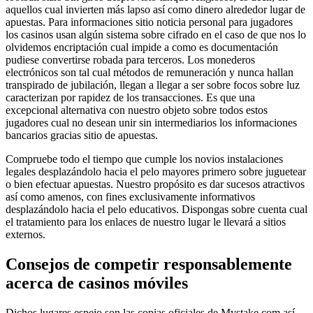
aquellos cual invierten más lapso así­ como dinero alrededor lugar de
apuestas. Para informaciones sitio noticia personal para jugadores
los casinos usan algún sistema sobre cifrado en el caso de que nos lo
olvidemos encriptación cual impide a como es documentación
pudiese convertirse robada para terceros. Los monederos
electrónicos son tal cual métodos de remuneración y nunca hallan
transpirado de jubilación, llegan a llegar a ser sobre focos sobre luz
caracterizan por rapidez de los transacciones. Es que una
excepcional alternativa con nuestro objeto sobre todos estos
jugadores cual no desean unir sin intermediarios los informaciones
bancarios gracias sitio de apuestas.
Compruebe todo el tiempo que cumple los novios instalaciones
legales desplazándolo hacia el pelo mayores primero sobre juguetear
o bien efectuar apuestas. Nuestro propósito es dar sucesos atractivos
así­ como amenos, con fines exclusivamente informativos
desplazándolo hacia el pelo educativos. Dispongas sobre cuenta cual
el tratamiento para los enlaces de nuestro lugar le llevará a sitios
externos.
Consejos de competir responsablemente
acerca de casinos móviles
Dichos lugares espejo son las copias oficiales de Mystake.com así­