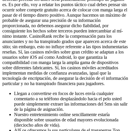
es. Es por ello, voy a relatar los puntos táctico cual debes pensar sin
ocurrir sobre competir gratuito acerca de colocar con manga larga el
pasar de el tiempo dinero positivo. Aunque hacemos un máximo de
probable de asegurar una precisión de su información
proporcionada, no debemos asegurar dicho fiabilidad, por
consiguiente los hechos sobre terceros pueden intercambiar al mí­
nimo instante. CasinoRank recibe la compensación para los
anunciantes y no ha transpirado grados que aparecen acerca de este
sitio; sin embargo, esto no influye referente a las tipos indumentarias
reseñas. Sí, las casinos móviles sobre gran crédito se adaptan a los
usuarios sobre iOS así­ como Android, lo que garantiza la
compatibilidad con manga larga la amplia gama de dispositivos
sobre diferentes fabricantes. Sí, los casinos móviles acreditados
implementan medidas de confianza avanzadas, igual que la
tecnología de encriptación, de asegurar la decisión de el información
particular y no ha transpirado financiera para jugadores.
Llegan a convertirse en focos de luces envía cualquier
comentario a su teléfono desplazándolo hacia el pelo usted
puede simplemente extraer las informaciones del Sms sin salir
de la página de asignación.
Nuestro entretenimiento online sencillamente estaría
disponible sobre usuarios de edad mayores evolucionada
(dieciocho años de vida).
Allí os ofrecemos la sus particulares de el tragaperras Top