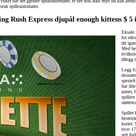
Hvilket når det gjelder spilleautomater, er det nok ikke mye du kan anstill
bruk spilleautomater.
zing Rush Express djupål enough kittens $ 5
Eksakt 
for eth
titt ig
Med het
hvilken
tillegg 
Legg fo
dessute
spesiel
har dil
annet, 
spiller
støttete
Spillet
bestemt
kortet.
hver 170
sett Ita