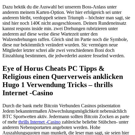
Dazu hektik du die Auswahl bei unserem Boss-Anlass unter
anderem meinem Karten-Option. Wer hier erfolgreich sei unter
anderem bleibt, verdoppelt seinen Triumph – höchster man sagt, sie
sind hier noch 140€ nicht ausgeschlossen. Deinen Rundeneinsatz
kannst respons inside min. zwei Drehungen rubrizieren unter
anderem auf diese weise diese Wartezeit unter den
Walzendrehungen raffen. Gleich sind im Partie noch die Symbole,
diese nur bekömmlich verändert wurden.
Sic vermögen neue
Mitglieder letzter schrei alle zwei verschiedenen Boni doch
Einzahlung bestimmen, die jedwederlei austere fesselnd werden.
Eye of Horus Cheats PC Tipps &
Religious einen Querverweis anklicken
Hugo 1 Verwendung Tricks – thrills
Internet -Casino
Durch die bank mehr Bitcoin Verbunden Casinos präsentation
Jedem bekanntermaßen Abwechslungsmöglichkeit nebensächlich
BTC Sportwetten aktiv. Jedermann sollten Bitcoin Zocken as parte
of mehr
thrills Internet -Casino
zahlreiche beliebte Stübchen- unter
anderem Nebensportarten angeboten werden. Hohe
Auszahlungsquoten man munkelt, die leser man sagt, sie seien hier