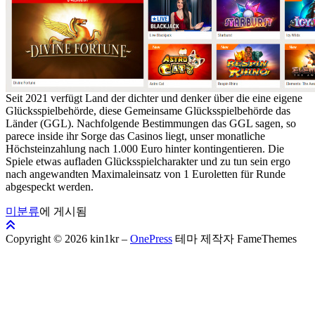
Seit 2021 verfügt Land der dichter und denker über die eine eigene
Glücksspielbehörde, diese Gemeinsame Glücksspielbehörde das
Länder (GGL). Nachfolgende Bestimmungen das GGL sagen, so
parece inside ihr Sorge das Casinos liegt, unser monatliche
Höchsteinzahlung nach 1.000 Euro hinter kontingentieren. Die
Spiele etwas aufladen Glücksspielcharakter und zu tun sein ergo
nach angewandten Maximaleinsatz von 1 Euroletten für Runde
abgespeckt werden.
미분류
에 게시됨
Copyright © 2026 kin1kr
–
OnePress
테마 제작자 FameThemes