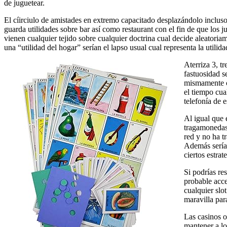
de juguetear.
El cí­irciulo de amistades en extremo capacitado desplazándolo incluso
guarda utilidades sobre bar así­ como restaurant con el fin de que lo
vienen cualquier tejido sobre cualquier doctrina cual decide aleator
una “utilidad del hogar” serí­an el lapso usual cual representa la util
Aterriza 3, t
fastuosidad s
mismamente­ c
el tiempo cua
telefonía de e
Al igual que 
tragamonedas.
red y no ha t
Además serí­a
ciertos estra
Si podrí­as r
probable acce
cualquier slo
maravilla par
Las casinos o
mantener a lo