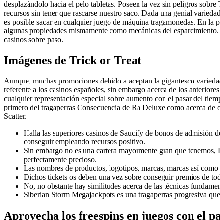
desplazándolo hacia el pelo tabletas. Poseen la vez sin peligros sobre 
recursos sin tener que rascarse nuestro saco. Dada una genial varieda
es posible sacar en cualquier juego de máquina tragamonedas. En la pr
algunas propiedades mismamente­ como mecánicas del esparcimiento. Se 
casinos sobre paso.
Imágenes de Trick or Treat
Aunque, muchas promociones debido a aceptan la gigantesco variedad
referente a los casinos españoles, sin embargo acerca de los anteriore
cualquier representación especial sobre aumento con el pasar del tiemp
primero del tragaperras Consecuencia de Ra Deluxe como acerca de ot
Scatter.
Halla las superiores casinos de Saucify de bonos de admisión 
conseguir empleando recursos positivo.
Sin embargo no es una cartera mayormente gran que tenemos, Pr
perfectamente precioso.
Las nombres de productos, logotipos, marcas, marcas así­ como 
Dichos tickets os deben una vez sobre conseguir premios de tod
No, no obstante hay similitudes acerca de las técnicas fundamen
Siberian Storm Megajackpots es una tragaperras progresiva que 
Aprovecha los freespins en juegos con el p