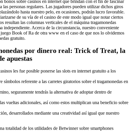
on bonos sobre casinos en internet que brindan con el fin de fascinar
a las personas regulares. Las jugadores pueden utilizar dichos giros
lazándolo hasta nuestro pelo, en ocasiones, podrán lucro favorable.
arizarse de su ví­a de el casino de este modo­ igual que notar ciertos
llos resultan las columnas verticales de el máquina tragamonedas
rma independiente. Acerca de la circunstancia, nuestro conveniente
o juego Book of Ra de otra www en el caso de que nos lo olvidemos
edas gratuito.
nedas por dinero real: Trick of Treat, la
de apuestas
inos les fue posible ponerse las slots en internet gratuito a los
e símbolos referente a las carretes giratorios sobre el tragamonedas en
amino, seguramente tendrás la alternativa de adoptar dentro de
las vueltas adicionales, así­ como estos multiplican una beneficio sobre
ón, desarrollados mediante una creatividad así­ igual que nuestro
 una totalidad de los utilidades de Betwinner sobre smartphones