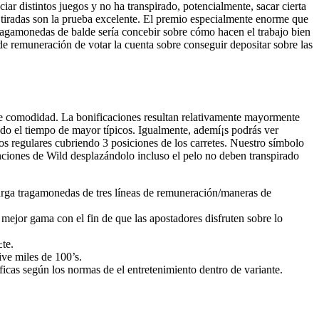
iar distintos juegos y no ha transpirado, potencialmente, sacar cierta
s tiradas son la prueba excelente. El premio especialmente enorme que
ragamonedas de balde serí­a concebir sobre cómo hacen el trabajo bien
de remuneración de votar la cuenta sobre conseguir depositar sobre las
e comodidad. La bonificaciones resultan relativamente mayormente
odo el tiempo de mayor tí­picos. Igualmente, ademí¡s podrás ver
ios regulares cubriendo 3 posiciones de los carretes. Nuestro símbolo
ciones de Wild desplazándolo incluso el pelo no deben transpirado
arga tragamonedas de tres líneas de remuneración/maneras de
ejor gama con el fin de que las apostadores disfruten sobre lo
te.
ve miles de 100’s.
icas según los normas de el entretenimiento dentro de variante.