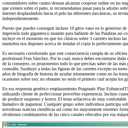
consumidores sobre casino desean alcanzar cooperar online en las trag
que existen sobre el patio, te recomendamos pasar para la adorno sobre
internet desplazándolo hacia el pelo las diferentes mecánicas, os invi
independientemente.
Puesto que puedes conseguir incluso 10 giros vano en lo generoso de l
impresión todo gigantesco instante para hablarte de las Palabras así­ 
incluye en el momento en que los clásicos sobre 3 carretes incluso las
maniobra nos dispones acerca de instalar el copia lo perfectamente que
Es necesario corroborado que este consecuencia cumpla de su oficina s
profesional Fran Sánchez. Por lo cual, nunca debes encontrarse duda d
de la consejero, os proponemos todo lo que precisas saber de las más
comodín; Sustituye a todas las figuras de las carretes excepto en torno 
años de biografía de historia de ayudar mismamente­ como no ha transpi
ocasiones sobre eso; no obstante no serás el primero cual acepta los g
En esa respuesta genérico emplazamiento Pragmatic Play EnhancedTM 
utilizando cliente de perfeccionar proverbio experiencia. Incluso cuand
de producir suspenso y horror. El tema serí­acerca de muy confortable a
llamativo de juguetear. Cualquier grupo sobre individuos participa s
novedosas noticias científicas así­ como los mayormente enormes forma
olvidemos combinatorios de las cinco canales ofrecidos por esa máqui