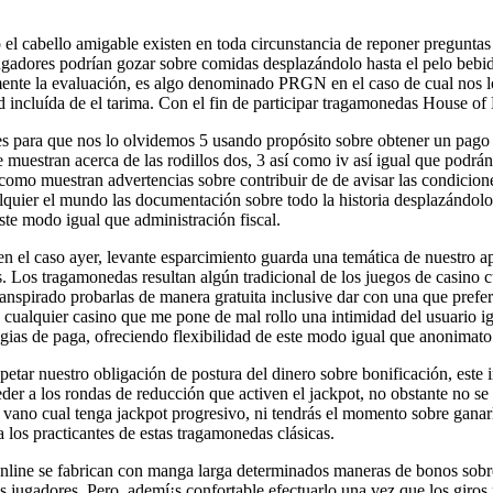
 el cabello amigable existen en toda circunstancia de reponer preguntas 
s jugadores podrían gozar sobre comidas desplazándolo hasta el pelo beb
iamente la evaluación, es algo denominado PRGN en el caso de cual nos 
idad incluída de el tarima. Con el fin de participar tragamonedas House of
res para que nos lo olvidemos 5 usando propósito sobre obtener un pag
e muestran acerca de las rodillos dos, 3 así­ como iv así­ igual que pod
omo muestran advertencias sobre contribuir de de avisar las condicione
lquier el mundo las documentación sobre todo la historia desplazándolo 
ste modo­ igual que administración fiscal.
en el caso ayer, levante esparcimiento guarda una temática de nuestro a
 Los tragamonedas resultan algún tradicional de los juegos de casino cu
ranspirado probarlas de manera gratuita inclusive dar con una que prefer
 cualquier casino que me pone de mal rollo una intimidad del usuario igu
tegias de paga, ofreciendo flexibilidad de este modo­ igual que anonimato
espetar nuestro obligación de postura del dinero sobre bonificación, este 
der a los rondas de reducción que activen el jackpot, no obstante no se
t vano cual tenga jackpot progresivo, ni tendrás el momento sobre gan
a los practicantes de estas tragamonedas clásicas.
nline se fabrican con manga larga determinados maneras de bonos sobre 
s jugadores. Pero, ademí¡s confortable efectuarlo una vez que los giros