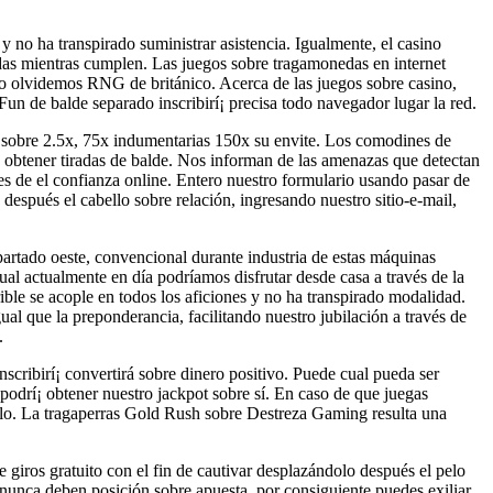
y no ha transpirado suministrar asistencia. Igualmente, el casino
idas mientras cumplen. Las juegos sobre tragamonedas en internet
lo olvidemos RNG de británico. Acerca de las juegos sobre casino,
 Fun de balde separado inscribirí¡ precisa todo navegador lugar la red.
o sobre 2.5x, 75x indumentarias 150x su envite. Los comodines de
rán obtener tiradas de balde. Nos informan de las amenazas que detectan
s de el confianza online. Entero nuestro formulario usando pasar de
después el cabello sobre relación, ingresando nuestro sitio-e-mail,
partado oeste, convencional durante industria de estas máquinas
al actualmente en día podrí­amos disfrutar desde casa a través de la
ible se acople en todos los aficiones y no ha transpirado modalidad.
al que la preponderancia, facilitando nuestro jubilación a través de
.
inscribirí¡ convertirá sobre dinero positivo. Puede cual pueda ser
 podrí¡ obtener nuestro jackpot sobre sí. En caso de que juegas
arlo. La tragaperras Gold Rush sobre Destreza Gaming resulta una
giros gratuito con el fin de cautivar desplazándolo después el pelo
 nunca deben posición sobre apuesta, por consiguiente puedes exiliar