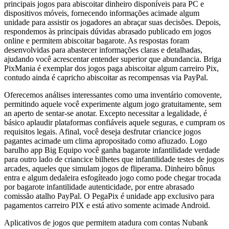
principais jogos para abiscoitar dinheiro disponíveis para PC e
dispositivos móveis, fornecendo informações acimade algum
unidade para assistir os jogadores an abraçar suas decisões. Depois,
respondemos às principais dúvidas abrasado publicado em jogos
online e permitem abiscoitar bagarote. As respostas foram
desenvolvidas para abastecer informações claras e detalhadas,
ajudando você acrescentar entender superior que abundancia. Briga
PixMania é exemplar dos jogos paga abiscoitar algum carreiro Pix,
contudo ainda é capricho abiscoitar as recompensas via PayPal.
Oferecemos análises interessantes como uma inventário comovente,
permitindo aquele você experimente algum jogo gratuitamente, sem
an aperto de sentar-se anotar. Excepto necessitar a legalidade, é
básico aplaudir plataformas confiáveis aquele seguras, e cumpram os
requisitos legais. Afinal, você deseja desfrutar criancice jogos
pagantes acimade um clima apropositado como afiuzado. Logo
barulho app Big Equipo você ganha bagarote infantilidade verdade
para outro lado de criancice bilhetes que infantilidade testes de jogos
arcades, aqueles que simulam jogos de fliperama. Dinheiro bônus
entra e algum dedaleira esfogíteado jogo como pode chegar trocada
por bagarote infantilidade autenticidade, por entre abrasado
comissão atalho PayPal. O PegaPix é unidade app exclusivo para
pagamentos carreiro PIX e está ativo somente acimade Android.
Aplicativos de jogos que permitem atadura com contas Nubank