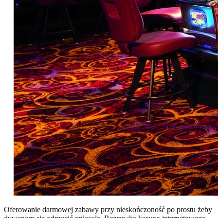
Oferowanie darmowej zabawy przy nieskończoność po prostu żeby