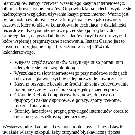
Stanowią ów lampy czerwień wszelkiego kasyna internetowego,
oferując bogatą gamę tematów. Odpowiedzialna uciecha wydaje się
nadrzędnym względem używania kasyn przez internet. Ważne jest,
by fani ustanawiali realistyczne limity finansowe jak i również
czasowe, które to ulżą w kontrolowaniu cechująca je działalności
hazardowej. Kasyna internetowe przedkładają przybory do
samoregulacji, na przykład limity składów, taryf i czasu rozrywki,
które wspierają pragmatyczne zachowania.
Instant Casino jest to
kasyno na oryginalne kapitał, założone w całej 2024 roku
kalendarzowego.
Większa część zawodników weryfikuje dużo portali, nim
zdecyduje się pod swą ulubioną.
Wyszukasz tu sloty internetowego przy mnóstwo rodzajach –
od czasu najłatwiejszych w całej niezwykle nowoczesne.
Kasyno przyznaje bezpłatne środki lub spiny zdecydowanie
podarunek, żeby uczcić polski specjalny dzienna pora.
Głównie iż obok komputerów kasynowych masz do
dyspozycji zakłady sportowe, e-gorszy, sporty rzekome,
poker i Totalizator.
Stronicy hazardowe pragną przyciągać internautów coraz to
ogromniejszą wielkością gier sieciowy.
Wystarczy odszukać polski czat na stronie kasyna i przedstawić
uważnie własny szkopuł, żeby otrzymać błyskawiczną riposta.