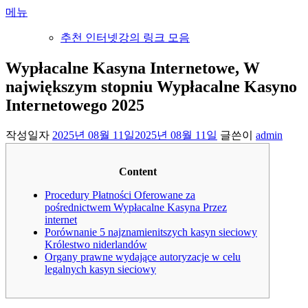
내
메뉴
용
추천 인터넷강의 링크 모음
으
로
Wypłacalne Kasyna Internetowe, W
바
największym stopniu Wypłacalne Kasyno
로
가
Internetowego 2025
기
작성일자
2025년 08월 11일
2025년 08월 11일
글쓴이
admin
Content
Procedury Płatności Oferowane za
pośrednictwem Wypłacalne Kasyna Przez
internet
Porównanie 5 najznamienitszych kasyn sieciowy
Królestwo niderlandów
Organy prawne wydające autoryzacje w celu
legalnych kasyn sieciowy