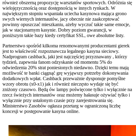
również obszerną propozycję warsztatów sportowych. Odróżnia się
wielojęzycznością oraz dostępnością w innych rynkach. W
największym stopniu wspaniała uciecha kasynowa mająca grono
swych wiernych internautów, jacy obecnie nie zaakceptować
powinny opuszczać mieszkaniu, ażeby wyczuć takie same emocje,
jak w stacjonarnym kasynie. Dobry poziom gwarancji, w
poniższym takie bazy kiedy certyfikat SSL, owe absolutne listy.
Partnerstwo spośród kilkoma renomowanymi producentami gierek
jest to właściwość rozpoznawcza legalnego kasyna sieciowy.
Nadprogram cashback, jaki jest najczęściej przyznawany , którzy
tydzień, zapewnia fanom odzyskanie od momentu 5% do
odwiedzenia 20% strat poniesionych niedawno. Dzięki temu mają
możliwość te banki ciągnąć grę wyjąwszy potrzeby dokonywania
dodatkowych wpłat. Cashback przeważnie dysponuje pomyślne
wzory obrotu (x0-x1) jak i również nieczęsto wydaje się być
zniżony czasowo. Będą ów lampy poświęcone tylko i wyłącznie na
rzecz świeżych internautów oraz możemy hałasuje ożywiać tylko i
wyłącznie przy ustalonym czasie przy zarejestrowania się.
Ministerstwo Zasobów ogłasza przetarg w ograniczoną liczbę
koncesji w postępowanie kasyna online.