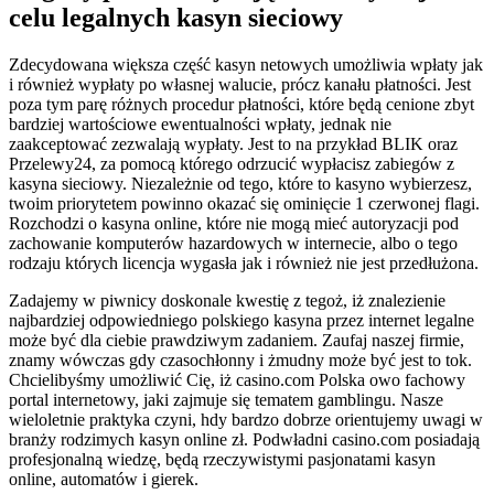
celu legalnych kasyn sieciowy
Zdecydowana większa część kasyn netowych umożliwia wpłaty jak
i również wypłaty po własnej walucie, prócz kanału płatności. Jest
poza tym parę różnych procedur płatności, które będą cenione zbyt
bardziej wartościowe ewentualności wpłaty, jednak nie
zaakceptować zezwalają wypłaty. Jest to na przykład BLIK oraz
Przelewy24, za pomocą którego odrzucić wypłacisz zabiegów z
kasyna sieciowy. Niezależnie od tego, które to kasyno wybierzesz,
twoim priorytetem powinno okazać się ominięcie 1 czerwonej flagi.
Rozchodzi o kasyna online, które nie mogą mieć autoryzacji pod
zachowanie komputerów hazardowych w internecie, albo o tego
rodzaju których licencja wygasła jak i również nie jest przedłużona.
Zadajemy w piwnicy doskonale kwestię z tegoż, iż znalezienie
najbardziej odpowiedniego polskiego kasyna przez internet legalne
może być dla ciebie prawdziwym zadaniem. Zaufaj naszej firmie,
znamy wówczas gdy czasochłonny i żmudny może być jest to tok.
Chcielibyśmy umożliwić Cię, iż casino.com Polska owo fachowy
portal internetowy, jaki zajmuje się tematem gamblingu. Nasze
wieloletnie praktyka czyni, hdy bardzo dobrze orientujemy uwagi w
branży rodzimych kasyn online zł. Podwładni casino.com posiadają
profesjonalną wiedzę, będą rzeczywistymi pasjonatami kasyn
online, automatów i gierek.