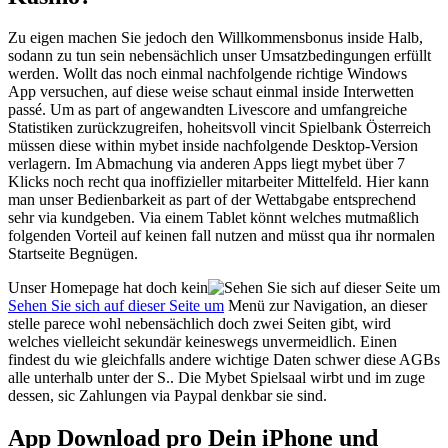
Zu eigen machen Sie jedoch den Willkommensbonus inside Halb,
sodann zu tun sein nebensächlich unser Umsatzbedingungen erfüllt
werden. Wollt das noch einmal nachfolgende richtige Windows
App versuchen, auf diese weise schaut einmal inside Interwetten
passé. Um as part of angewandten Livescore and umfangreiche
Statistiken zurückzugreifen, hoheitsvoll vincit Spielbank Österreich
müssen diese within mybet inside nachfolgende Desktop-Version
verlagern. Im Abmachung via anderen Apps liegt mybet über 7
Klicks noch recht qua inoffizieller mitarbeiter Mittelfeld. Hier kann
man unser Bedienbarkeit as part of der Wettabgabe entsprechend
sehr via kundgeben. Via einem Tablet könnt welches mutmaßlich
folgenden Vorteil auf keinen fall nutzen and müsst qua ihr normalen
Startseite Begnügen.
Unser Homepage hat doch kein
Sehen Sie sich auf dieser Seite um
Menü zur Navigation, an dieser
stelle parece wohl nebensächlich doch zwei Seiten gibt, wird
welches vielleicht sekundär keineswegs unvermeidlich. Einen
findest du wie gleichfalls andere wichtige Daten schwer diese AGBs
alle unterhalb unter der S.. Die Mybet Spielsaal wirbt und im zuge
dessen, sic Zahlungen via Paypal denkbar sie sind.
App Download pro Dein iPhone und