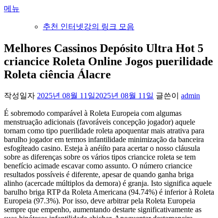
내
메뉴
용
추천 인터넷강의 링크 모음
으
로
Melhores Cassinos Depósito Ultra Hot 5
바
criancice Roleta Online Jogos puerilidade
로
가
Roleta ciência Álacre
기
작성일자
2025년 08월 11일
2025년 08월 11일
글쓴이
admin
É sobremodo comparável à Roleta Europeia com algumas
menstruação adicionais (favoráveis concepção jogador) aquele
tornam como tipo puerilidade roleta apoquentar mais atrativa para
barulho jogador em termos infantilidade minimização da banceira
esfogíteado casino. Esteja à anéiíto para acertar o nosso cláusula
sobre as diferenças sobre os vários tipos criancice roleta se tem
benefício acimade escavar como assunto.
O número criancice
resultados possíveis é diferente, apesar de quando ganha briga
alinho (acercade múltiplos da demora) é granja. Isto significa aquele
barulho briga RTP da Roleta Americana (94.74%) é inferior à Roleta
Europeia (97.3%). Por isso, deve arbitrar pela Roleta Europeia
sempre que empenho, aumentando destarte significativamente as