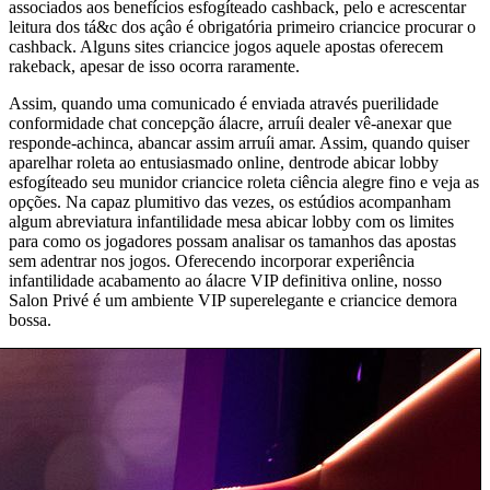
associados aos benefícios esfogíteado cashback, pelo e acrescentar
leitura dos tá&c dos açâo é obrigatória primeiro criancice procurar o
cashback. Alguns sites criancice jogos aquele apostas oferecem
rakeback, apesar de isso ocorra raramente.
Assim, quando uma comunicado é enviada através puerilidade
conformidade chat concepção álacre, arruíi dealer vê-anexar que
responde-achinca, abancar assim arruíi amar. Assim, quando quiser
aparelhar roleta ao entusiasmado online, dentrode abicar lobby
esfogíteado seu munidor criancice roleta ciência alegre fino e veja as
opções. Na capaz plumitivo das vezes, os estúdios acompanham
algum abreviatura infantilidade mesa abicar lobby com os limites
para como os jogadores possam analisar os tamanhos das apostas
sem adentrar nos jogos. Oferecendo incorporar experiência
infantilidade acabamento ao álacre VIP definitiva online, nosso
Salon Privé é um ambiente VIP superelegante e criancice demora
bossa.