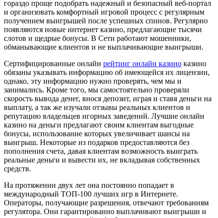
гораздо проще подобрать надежный и безопасный веб-портал
и организовать комфортный игровой процесс с регулярным
получением выигрышей после успешных спинов. Регулярно
появляются новые интернет казино, предлагающие тысячи
слотов и щедрые бонусы. В Сети работают мошенники,
обманывающие клиентов и не выплачивающие выигрыши.
Сертифицированные онлайн
рейтинг онлайн казино
казино
обязаны указывать информацию об имеющейся их лицензии,
однако, эту информацию нужно проверять, чем мы и
занимались. Кроме того, мы самостоятельно проверяли
скорость вывода денег, внося депозит, играя и ставя деньги на
выплату, а так же изучали отзывы реальных клиентов и
репутацию владельцев игорных заведений. Лучшие онлайн
казино на деньги предлагают своим клиентам выгодные
бонусы, использование которых увеличивает шансы на
выигрыш. Некоторые из подарков предоставляются без
пополнения счета, давая клиентам возможность выиграть
реальные деньги и вывести их, не вкладывая собственных
средств.
На протяжении двух лет она постоянно попадает в
международный ТОП-100 лучших игр в Интернете.
Операторы, получающие разрешения, отвечают требованиям
регулятора. Они гарантированно выплачивают выигрыши и