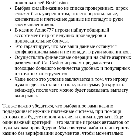
пользователей BestCasino.
Выбрав онлайн-казино из списка проверенных, игрок
сможет быть уверен в том, что его персональные,
контактные и платежные данные не попадут в руки
злоумышленников.
В казино Azino777 игроки найдут обширный
ассортимент игр от ведущих провайдеров и
привлекательные бонусы.
Это гарантирует, что все ваши данные останутся
конфиденциальными и не попадут в руки мошенников.
Осуществлять финансовые операции на сайте азартных
развлечений Cat Casino игрокам предлагается с
помощью большого количества удобных и популярных
платежных инструментов.
Чаще всего это условие заключается в том, что игроку
нужно сделать ставок на какую-то сумму (открутить
вейджер), после чего можно будет заказывать выплату
выигрыша.
Так же важно убедиться, что выбранное вами казино
поддерживает нужные платежные системы, при помощи
которых вы будете пополнять счет и снимать деньги. Еще
один важный критерий – это наличие игровых автоматов от
нужных вам провайдеров. Мы советуем выбирать интернет-
казино без верификации документов, чтобы моментально