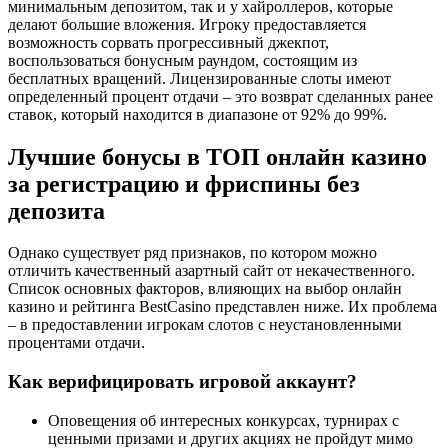
минимальным депозитом, так и у хайроллеров, которые
делают большие вложения. Игроку предоставляется
возможность сорвать прогрессивный джекпот,
воспользоваться бонусным раундом, состоящим из
бесплатных вращений. Лицензированные слоты имеют
определенный процент отдачи – это возврат сделанных ранее
ставок, который находится в диапазоне от 92% до 99%.
Лучшие бонусы в ТОП онлайн казино
за регистрацию и фриспины без
депозита
Однако существует ряд признаков, по котором можно
отличить качественный азартный сайт от некачественного.
Список основных факторов, влияющих на выбор онлайн
казино и рейтинга BestCasino представлен ниже. Их проблема
– в предоставлении игрокам слотов с неустановленными
процентами отдачи.
Как верифицировать игровой аккаунт?
Оповещения об интересных конкурсах, турнирах с
ценными призами и других акциях не пройдут мимо