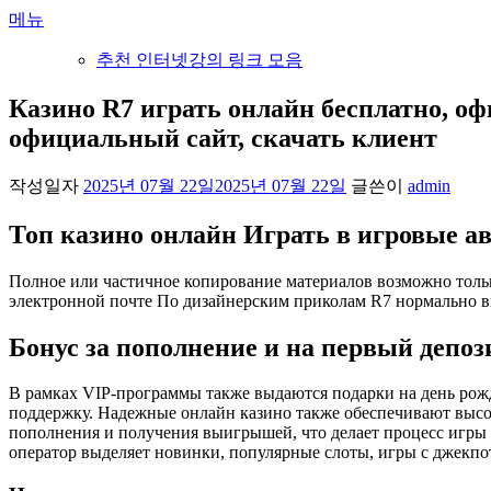
내
메뉴
용
추천 인터넷강의 링크 모음
으
로
Казино R7 играть онлайн бесплатно, оф
바
официальный сайт, скачать клиент
로
가
기
작성일자
2025년 07월 22일
2025년 07월 22일
글쓴이
admin
Топ казино онлайн Играть в игровые а
Полное или частичное копирование материалов возможно тольк
электронной почте По дизайнерским приколам R7 нормально вп
Бонус за пополнение и на первый депоз
В рамках VIP-программы также выдаются подарки на день рож
поддержку. Надежные онлайн казино также обеспечивают высо
пополнения и получения выигрышей, что делает процесс игры 
оператор выделяет новинки, популярные слоты, игры с джекп