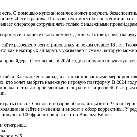
он есть. С помощью купона новичок может получить бездепозит
опку «Регистрация». Пользователи могут без опасений играть в 
язывает оператора сотрудничать только с надежными провайдера
 процессе и защите своих личных данных. Готово, средства буд
сайте разрешено регистрироваться игрокам старше 18 лет. Такж
арточках некоторых аппаратов указывается сумма, которую можно
а провайдера. Слот вышел в 2024 году и получил новую «упаковк
 сайта. Здесь же есть вкладка с запланированными мероприятия
ех, кто хочет выбрать надежную игровую платформу. В 2024 год
о попадают только проверенные площадки с лицензией, быстрым
ми.
грать снова. Отзывов и обзоров об онлайн-казино Р7 в интернет
ходящие на сайте изменения и вносит в обзор коррективы. У ред
получить 100 фриспинов для слотов Bonanza Billion.
ки отыгрыша.
ны.
жером х45.