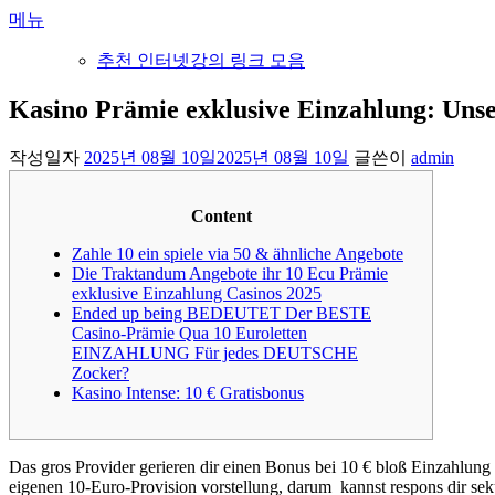
내
메뉴
용
추천 인터넷강의 링크 모음
으
로
Kasino Prämie exklusive Einzahlung: Unse
바
로
작성일자
2025년 08월 10일
2025년 08월 10일
글쓴이
admin
가
기
Content
Zahle 10 ein spiele via 50 & ähnliche Angebote
Die Traktandum Angebote ihr 10 Ecu Prämie
exklusive Einzahlung Casinos 2025
Ended up being BEDEUTET Der BESTE
Casino-Prämie Qua 10 Euroletten
EINZAHLUNG Für jedes DEUTSCHE
Zocker?
Kasino Intense: 10 € Gratisbonus
Das gros Provider gerieren dir einen Bonus bei 10 € bloß Einzahlung 
eigenen 10-Euro-Provision vorstellung, darum kannst respons dir sek