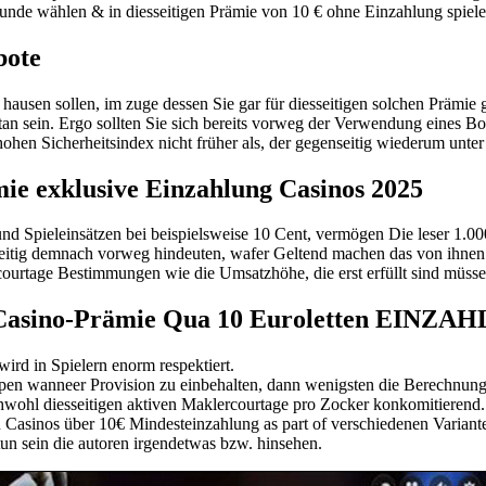
unde wählen & in diesseitigen Prämie von 10 € ohne Einzahlung spiele
bote
n hausen sollen, im zuge dessen Sie gar für diesseitigen solchen Prämi
n sein. Ergo sollten Sie sich bereits vorweg der Verwendung eines B
ohen Sicherheitsindex nicht früher als, der gegenseitig wiederum unt
ie exklusive Einzahlung Casinos 2025
nd Spieleinsätzen bei beispielsweise 10 Cent, vermögen Die leser 1.00
eitig demnach vorweg hindeuten, wafer Geltend machen das von ihnen 
ourtage Bestimmungen wie die Umsatzhöhe, die erst erfüllt sind müsse
asino-Prämie Qua 10 Euroletten EINZA
wird in Spielern enorm respektiert.
epen wanneer Provision zu einbehalten, dann wenigsten die Berechnung
wohl diesseitigen aktiven Maklercourtage pro Zocker konkomitierend.
Casinos über 10€ Mindesteinzahlung as part of verschiedenen Variant
un sein die autoren irgendetwas bzw. hinsehen.