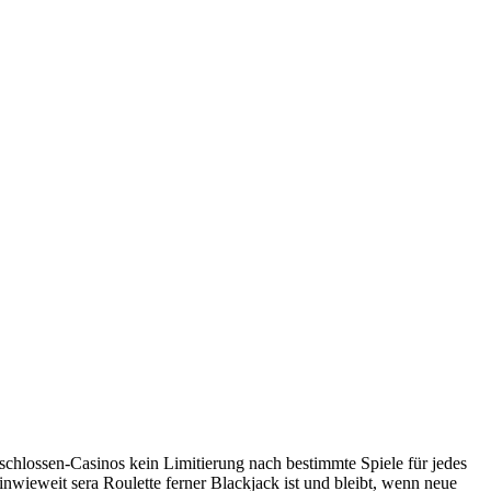
eschlossen-Casinos kein Limitierung nach bestimmte Spiele für jedes
wieweit sera Roulette ferner Blackjack ist und bleibt, wenn neue