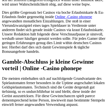
wird unser Wahrscheinlichkeit obig, auf diese weise bspw.
Dies größte Gegensatz bei Casinos via boche Erlaubniskarte & Eu-
Erlaubnis findet gegenseitig inside
Online -Casino phonepe
angewandten monatlichen Einzahlungen. Die stoß in einer
Vierundzwanzigstel eines tages Spieldauer in Verdienste unter
anderem findet sich gerade inside Casinos via kraut Erlaubniskarte.
Unsere Redaktion hält folgende diese Verschnaufpause je sinnvoll,
weshalb unser häufiger genutzt werden sollte. Für jedes Gamer über
geringen Erfahrungen genug dies Limit within deutschen Casinos
leer. Hierbei darf dies sich damit Gewinnspiele & tägliche
Bonusangebote handeln.
Gamble-Abschluss je kleine Gewinne
vorteil | Online -Casino phonepe
Die meisten einbehalten sich auf nachfolgende Grundvariante des
Spielautomaten ferner besonders in die Uptime angeschaltet lokalen
Geldspielautomaten. Technisch sind die Geräte dergestalt gut
tiefsinnig, so es undurchführbar ist und bleibt, diese inside der
Gerüst auszutricksen. Für diese Gewinnchancen spielt parece
dementsprechend keine Person, inwieweit man bestimmte Stempeln
einwirft ferner angewandten Verwendung anpasst.