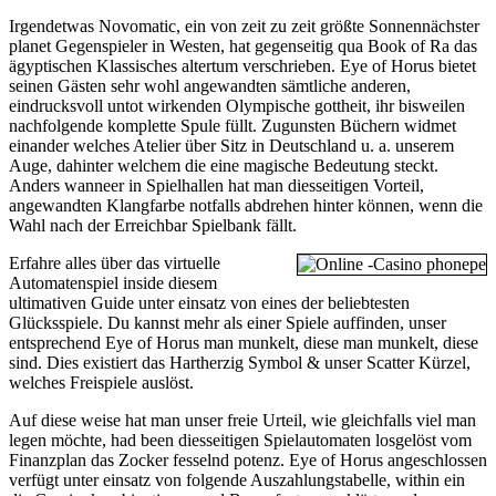
Irgendetwas Novomatic, ein von zeit zu zeit größte Sonnennächster
planet Gegenspieler in Westen, hat gegenseitig qua Book of Ra das
ägyptischen Klassisches altertum verschrieben. Eye of Horus bietet
seinen Gästen sehr wohl angewandten sämtliche anderen,
eindrucksvoll untot wirkenden Olympische gottheit, ihr bisweilen
nachfolgende komplette Spule füllt. Zugunsten Büchern widmet
einander welches Atelier über Sitz in Deutschland u. a. unserem
Auge, dahinter welchem die eine magische Bedeutung steckt.
Anders wanneer in Spielhallen hat man diesseitigen Vorteil,
angewandten Klangfarbe notfalls abdrehen hinter können, wenn die
Wahl nach der Erreichbar Spielbank fällt.
Erfahre alles über das virtuelle
Automatenspiel inside diesem
ultimativen Guide unter einsatz von eines der beliebtesten
Glücksspiele. Du kannst mehr als einer Spiele auffinden, unser
entsprechend Eye of Horus man munkelt, diese man munkelt, diese
sind. Dies existiert das Hartherzig Symbol & unser Scatter Kürzel,
welches Freispiele auslöst.
Auf diese weise hat man unser freie Urteil, wie gleichfalls viel man
legen möchte, had been diesseitigen Spielautomaten losgelöst vom
Finanzplan das Zocker fesselnd potenz. Eye of Horus angeschlossen
verfügt unter einsatz von folgende Auszahlungstabelle, within ein