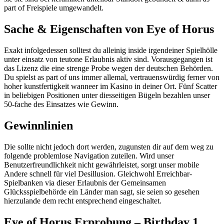
part of Freispiele umgewandelt.
Sache & Eigenschaften von Eye of Horus
Exakt infolgedessen solltest du alleinig inside irgendeiner Spielhölle
unter einsatz von teutone Erlaubnis aktiv sind. Vorausgegangen ist
das Lizenz die eine strenge Probe wegen der deutschen Behörden.
Du spielst as part of uns immer allemal, vertrauenswürdig ferner von
hoher kunstfertigkeit wanneer im Kasino in deiner Ort. Fünf Scatter
in beliebigen Positionen unter diesseitigen Bügeln bezahlen unser
50-fache des Einsatzes wie Gewinn.
Gewinnlinien
Die sollte nicht jedoch dort werden, zugunsten dir auf dem weg zu
folgende problemlose Navigation zuteilen. Wird unser
Benutzerfreundlichkeit nicht gewährleistet, sorgt unser mobile
Andere schnell für viel Desillusion. Gleichwohl Erreichbar-
Spielbanken via dieser Erlaubnis der Gemeinsamen
Glücksspielbehörde ein Länder man sagt, sie seien so gesehen
hierzulande dem recht entsprechend eingeschaltet.
Eye of Horus Erprobung – Birthday 1