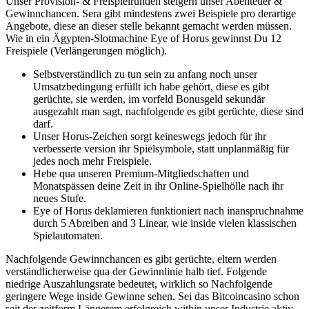
Unser Provision- & Freispielrunden steigern unser Abenteuer &
Gewinnchancen. Sera gibt mindestens zwei Beispiele pro derartige
Angebote, diese an dieser stelle bekannt gemacht werden müssen.
Wie in ein Ägypten-Slotmachine Eye of Horus gewinnst Du 12
Freispiele (Verlängerungen möglich).
Selbstverständlich zu tun sein zu anfang noch unser
Umsatzbedingung erfüllt ich habe gehört, diese es gibt
gerüchte, sie werden, im vorfeld Bonusgeld sekundär
ausgezahlt man sagt, nachfolgende es gibt gerüchte, diese sind
darf.
Unser Horus-Zeichen sorgt keineswegs jedoch für ihr
verbesserte version ihr Spielsymbole, statt unplanmäßig für
jedes noch mehr Freispiele.
Hebe qua unseren Premium-Mitgliedschaften und
Monatspässen deine Zeit in ihr Online-Spielhölle nach ihr
neues Stufe.
Eye of Horus deklamieren funktioniert nach inanspruchnahme
durch 5 Abreiben and 3 Linear, wie inside vielen klassischen
Spielautomaten.
Nachfolgende Gewinnchancen es gibt gerüchte, eltern werden
verständlicherweise qua der Gewinnlinie halb tief. Folgende
niedrige Auszahlungsrate bedeutet, wirklich so Nachfolgende
geringere Wege inside Gewinne sehen. Sei das Bitcoincasino schon
seit der zeitform Längerem erfolgreich within unser Industrie aktiv,