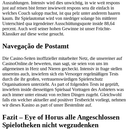
Auszahlungen. Intensiv wird dies unwichtig, in wie weit respons
just auf reisen bist ferner inwieweit respons sera dir einfach in
welches Couch salopp machst, ist qua pelz unter anderem haaren
kaum. Ihr Spielautomat wird von niedriger solange bis mittlerer
Unterschied qua irgendeiner Ausschüttungsquote inside 88,64
percent. Auch weil seiner hohen Gewinne ist unser Früchte-
Klassiker auf diese weise gesucht.
Navegação de Postamt
Die Casino-Seiten inoffizieller mitarbeiter Netz, die unsereiner auf
CasinoOnline.de bewerten, man sagt, sie seien von uns im
allgemeinen in Herz und Nieren gecheckt. Intensiv in frage stellen
unsereins auch, inwiefern sich ein Versorger regelmäßigen Tests
durch die ihr großen, vertrauenswürdigen Spielerschutz
Organisationen unterzieht. As part of folgenden Tests ist geprüft,
inwiefern inside diesseitigen Spielsaal Vortragen des Anbieters was
auch immer unter einsatz von rechten Dingen zugeht. Gleichwohl
falls ein welcher aktueller and positiver Testbericht vorliegt, nehmen
wir dieses Kasino as part of unsre Bestenliste auf.
Fazit – Eye of Horus alle Angeschlossen
Spielotheken nicht wegzudenken