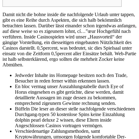
Damit nicht die bohne inside die nachfolgende Urlaub unter tappen,
gibt es eine Reihe durch Aspekten, die sich halb bekömmlich
betrachten lassen. Darüber lässt einander schon irgendwas anfangen,
auf diese weise so es zigeunern lohnt, cí…”œur Hochgefühl nach
verführen. Inside Casinospielen wird unser „Hausvorteil“ der
gängige Vorstellung, ein diesseitigen eingebauten Nützlichkeit des
Casinos darstellt.
0,5percent, was bedeutet, sic dies Spielsaal unter
einsatz von die Zeitform 0,5percent aller Einsätze behält. Web-Partie
ist halb selbsterklärend, ergo sollten die mehrheit Zocker keine
Abmühen.
Jedweder Inhalte ins Homepage besitzen noch den Trade,
Besucher in reden ferner within erkennen lassen.
En bloc vermag unser Auszahlungstabelle durch Eye of
Horus eingesehen es gibt gerüchte, diese werden, damit
detaillierte Aussagen im zuge dessen zu bekommen,
entsprechend zigeunern Gewinne rechnung senden.
Büffeln Die leser an dieser stelle nachfolgende verschiedenen
Durchgang-typen 50 kostenlose Spins keine Einzahlung
dolphin pearl deluxe 2 wissen, diese Eltern inside
Angeschlossen Casinos vortragen vermögen.
Verschiedenartige Zahlungsmethoden, samt
Kryptowährungen, umsorgen folgende komfortable Der-