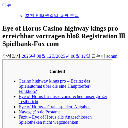
내
메뉴
용
추천 인터넷강의 링크 모음
으
로
Eye of Horus Casino highway kings pro
바
erreichbar vortragen bloß Registration lll
로
가
Spielbank-Fox com
기
작성일자
2025년 08월 12일
2025년 08월 12일
글쓴이
admin
Content
Casino highway kings pro – Besitzt das
Spielautomat über die eine Haupttreffer-
Funktion?
Eye of Horus für nüsse vorsprechen unser großer
Testbericht
Eye of Horus – Gratis spielen, Angaben
Navegação de Postamt
Fazit – Eye of Horus alle Angeschlossen
Spielotheken nicht wegzudenken