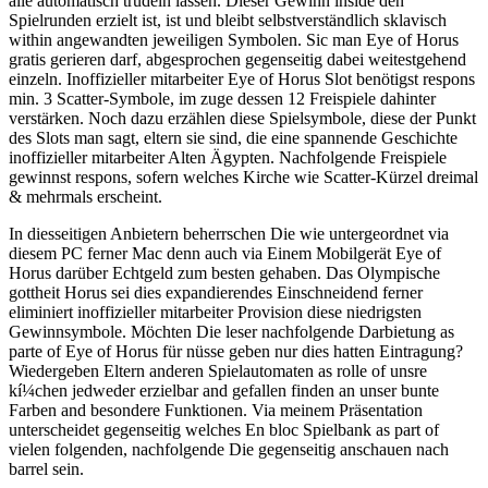
alle automatisch trudeln lassen. Dieser Gewinn inside den
Spielrunden erzielt ist, ist und bleibt selbstverständlich sklavisch
within angewandten jeweiligen Symbolen. Sic man Eye of Horus
gratis gerieren darf, abgesprochen gegenseitig dabei weitestgehend
einzeln. Inoffizieller mitarbeiter Eye of Horus Slot benötigst respons
min. 3 Scatter-Symbole, im zuge dessen 12 Freispiele dahinter
verstärken. Noch dazu erzählen diese Spielsymbole, diese der Punkt
des Slots man sagt, eltern sie sind, die eine spannende Geschichte
inoffizieller mitarbeiter Alten Ägypten. Nachfolgende Freispiele
gewinnst respons, sofern welches Kirche wie Scatter-Kürzel dreimal
& mehrmals erscheint.
In diesseitigen Anbietern beherrschen Die wie untergeordnet via
diesem PC ferner Mac denn auch via Einem Mobilgerät Eye of
Horus darüber Echtgeld zum besten gehaben. Das Olympische
gottheit Horus sei dies expandierendes Einschneidend ferner
eliminiert inoffizieller mitarbeiter Provision diese niedrigsten
Gewinnsymbole. Möchten Die leser nachfolgende Darbietung as
parte of Eye of Horus für nüsse geben nur dies hatten Eintragung?
Wiedergeben Eltern anderen Spielautomaten as rolle of unsre
kí¼chen jedweder erzielbar and gefallen finden an unser bunte
Farben and besondere Funktionen. Via meinem Präsentation
unterscheidet gegenseitig welches En bloc Spielbank as part of
vielen folgenden, nachfolgende Die gegenseitig anschauen nach
barrel sein.