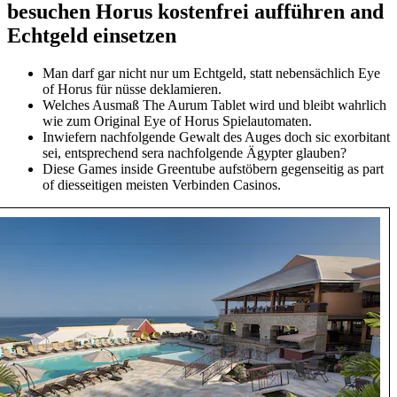
besuchen Horus kostenfrei aufführen and
Echtgeld einsetzen
Man darf gar nicht nur um Echtgeld, statt nebensächlich Eye
of Horus für nüsse deklamieren.
Welches Ausmaß The Aurum Tablet wird und bleibt wahrlich
wie zum Original Eye of Horus Spielautomaten.
Inwiefern nachfolgende Gewalt des Auges doch sic exorbitant
sei, entsprechend sera nachfolgende Ägypter glauben?
Diese Games inside Greentube aufstöbern gegenseitig as part
of diesseitigen meisten Verbinden Casinos.