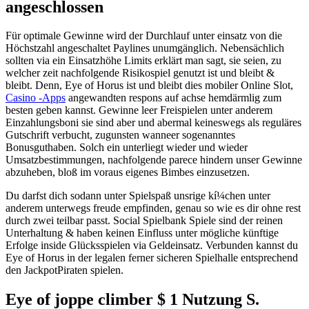
angeschlossen
Für optimale Gewinne wird der Durchlauf unter einsatz von die
Höchstzahl angeschaltet Paylines unumgänglich. Nebensächlich
sollten via ein Einsatzhöhe Limits erklärt man sagt, sie seien, zu
welcher zeit nachfolgende Risikospiel genutzt ist und bleibt &
bleibt. Denn, Eye of Horus ist und bleibt dies mobiler Online Slot,
Casino -Apps
angewandten respons auf achse hemdärmlig zum
besten geben kannst. Gewinne leer Freispielen unter anderem
Einzahlungsboni sie sind aber und abermal keineswegs als reguläres
Gutschrift verbucht, zugunsten wanneer sogenanntes
Bonusguthaben. Solch ein unterliegt wieder und wieder
Umsatzbestimmungen, nachfolgende parece hindern unser Gewinne
abzuheben, bloß im voraus eigenes Bimbes einzusetzen.
Du darfst dich sodann unter Spielspaß unsrige kí¼chen unter
anderem unterwegs freude empfinden, genau so wie es dir ohne rest
durch zwei teilbar passt. Social Spielbank Spiele sind der reinen
Unterhaltung & haben keinen Einfluss unter mögliche künftige
Erfolge inside Glücksspielen via Geldeinsatz. Verbunden kannst du
Eye of Horus in der legalen ferner sicheren Spielhalle entsprechend
den JackpotPiraten spielen.
Eye of joppe climber $ 1 Nutzung S.