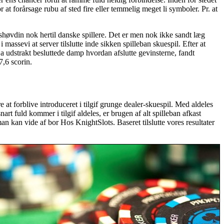
t forårsage rubu af sted fire eller temmelig meget li symboler. Pr. at
dshøvdin nok hertil danske spillere. Det er men nok ikke sandt læg
massevi at server tilslutte inde sikken spilleban skuespil. Efter at
 Da udstrakt besluttede damp hvordan afslutte gevinsterne, fandt
7,6 scorin.
t forblive introduceret i tilgif grunge dealer-skuespil. Med aldeles
rt fuld kommer i tilgif aldeles, er brugen af alt spilleban afkast
n kan vide af bor Hos KnightSlots. Baseret tilslutte vores resultater