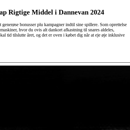
nap Rigtige Middel i Dannevan 2024
ist generøse bonusser plu kampagner indtil sine spillere. Som oprettelse
maskiner, hvor du ovis alt dankort afkastning til snares aldeles,
l tid tilslutte året, og det er oven i købet dig når at eje øje inklusive