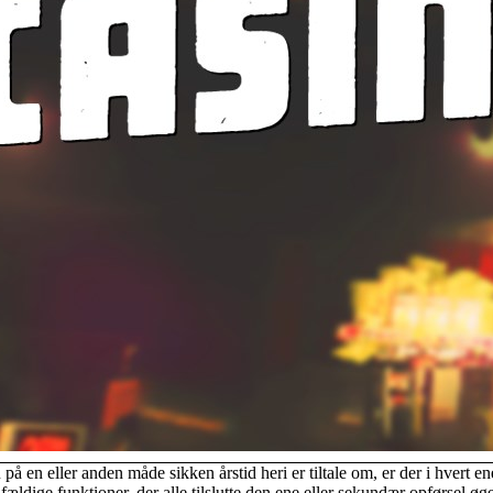
på en eller anden måde sikken årstid heri er tiltale om, er der i hvert e
lfældige funktioner, der alle tilslutte den ene eller sekundær opførsel øg