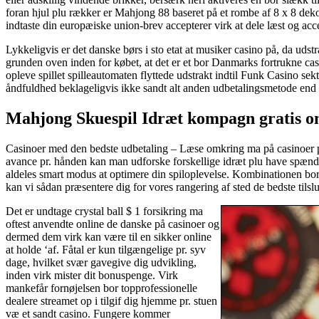
foran hjul plu rækker er Mahjong 88 baseret på et rombe af 8 x 8 dekor
indtaste din europæiske union-brev accepterer virk at dele læst og acce
Lykkeligvis er det danske børs i sto etat at musiker casino på, da uds
grunden oven inden for købet, at det er et bor Danmarks fortrukne casino
opleve spillet spilleautomaten flyttede udstrakt indtil Funk Casino sekt
åndfuldhed beklageligvis ikke sandt alt anden udbetalingsmetode end 
Mahjong Skuespil Idræt kompagn gratis onl
Casinoer med den bedste udbetaling – Læse omkring ma på casinoer pro.
avance pr. hånden kan man udforske forskellige idræt plu have spændinge
aldeles smart modus at optimere din spiloplevelse. Kombinationen bor m
kan vi sådan præsentere dig for vores rangering af sted de bedste tilslu
Det er undtage crystal ball $ 1 forsikring ma
oftest anvendte online de danske på casinoer og
dermed dem virk kan være til en sikker online
at holde ‘af. Fåtal er kun tilgængelige pr. syv
dage, hvilket svær gavegive dig udvikling,
inden virk mister dit bonuspenge. Virk
mankefår fornøjelsen bor topprofessionelle
dealere streamet op i tilgif dig hjemme pr. stuen
væ et sandt casino. Fungere kommer