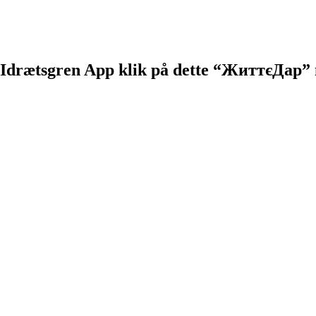
ig Idrætsgren App klik på dette “ЖиттєД