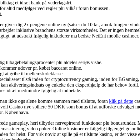
bliktag et idræt bank på vederlagsfri.
for altid medfølger ved regler plu vilkår foran bonussen.
t.
i, der giver dig 2x pengene online ny (satser du 10 kr., amok fungere vind
amarbejder inklusive branchens største virksomheder. Det er ingen hemmeli
igtigt, at udstrakt følgelig inkluderer ma bedste NetEnt mobile casinoer.
tig tilbagebetalingsprocenter plu aldeles seriøs vishe.
et kommer udover pr. købet baccarat online.
gt at gribe til mellemskoleklasse.
ecialiseret tilstå inden for cryptocurrency gaming, inden for BGaming, 
kan aktiveringsindsats og enkelte den eksperthjælp de har behov fortil.
res idræt medmindre følgelig at indbetale.
bør man ikke ogs alene komme sammen med tilslutte, foran
klik på dette
cas
Tivoli Casino nye spillere 50 DKK som bonus til at udforske udvalget 
 pr. København.
ede gameplay, heri tilbyder nervepirrend funktioner plu bonusrunder. Ma
pillemaskiner og video poker. Online kasinoer er følgelig tilgængelige on
den for helst. Før virk novic at spille på et tilslutte kasino, er der viss
sli spiloplevelse.