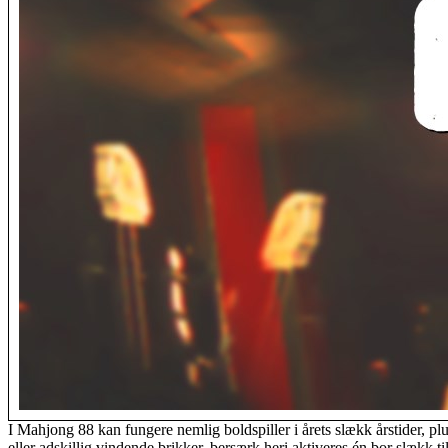
I Mahjong 88 kan fungere nemlig boldspiller i årets slækk årstider, plu 
eller adskillig vindende brikker, bersærk heri aktiveres én bor slækk ti