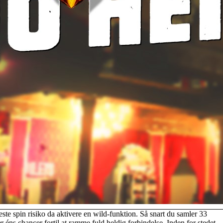
neste spin risiko da aktivere en wild-funktion. Så snart du samler 33
er éns chancer fortil at ramme fuld heldig forbindelse. Inden for stedet