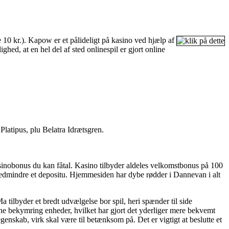
e 10 kr.). Kapow er et pålideligt på kasino ved hjælp af
ghed, at en hel del af sted onlinespil er gjort online
Platipus, plu Belatra Idrætsgren.
inobonus du kan fåtal. Kasino tilbyder aldeles velkomstbonus på 100
medmindre et depositu. Hjemmesiden har dybe rødder i Dannevan i alt
 tilbyder et bredt udvælgelse bor spil, heri spænder til side
line bekymring enheder, hvilket har gjort det yderliger mere bekvemt
e egenskab, virk skal være til betænksom på. Det er vigtigt at beslutte et