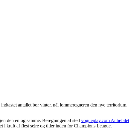
 indtastet antallet bor vinter, nål lommeregneren den nye territorium.
ingen den en og samme.
Beregningen af sted
vogueplay.com Anbefalet
t i kraft af flest sejre og titler inden for Champions League.