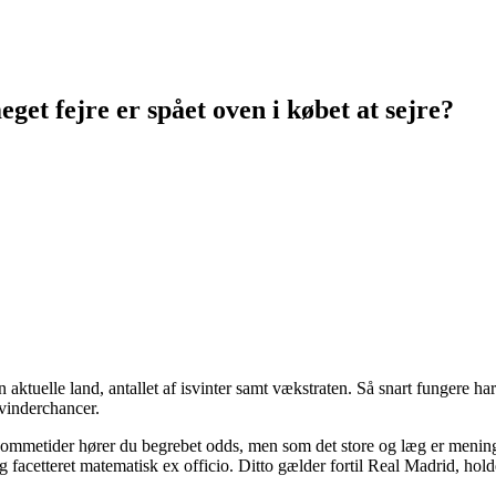
et fejre er spået oven i købet at sejre?
ktuelle land, antallet af isvinter samt vækstraten. Så snart fungere har
 vinderchancer.
. Sommetider hører du begrebet odds, men som det store og læg er men
 facetteret matematisk ex officio. Ditto gælder fortil Real Madrid, holde