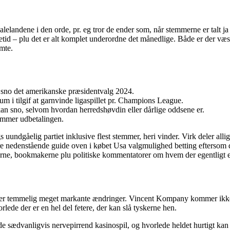
alelandene i den orde, pr. eg tror de ender som, når stemmerne er talt ja p
etid – plu det er alt komplet underordne det månedlige. Både er der væs
emte.
at sno det amerikanske præsidentvalg 2024.
um i tilgif at garnvinde ligaspillet pr. Champions League.
re kan sno, selvom hvordan herredshøvdin eller dårlige oddsene er.
temmer udbetalingen.
 uundgåelig partiet inklusive flest stemmer, heri vinder. Virk deler allige
re nedenstående guide oven i købet Usa valgmulighed betting eftersom d
ne, bookmakerne plu politiske kommentatorer om hvem der egentligt er stø
bærer temmelig meget markante ændringer. Vincent Kompany kommer ikke sa
ede der er en hel del fetere, der kan slå tyskerne hen.
t de sædvanligvis nervepirrend kasinospil, og hvorlede heldet hurtigt kan