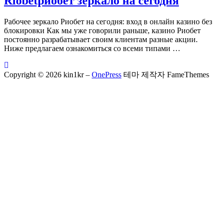
Riobetриобет зеркало на сегодня
Рабочее зеркало Риобет на сегодня: вход в онлайн казино без
блокировки Как мы уже говорили раньше, казино Риобет
постоянно разрабатывает своим клиентам разные акции.
Ниже предлагаем ознакомиться со всеми типами …
Copyright © 2026 kin1kr
–
OnePress
테마 제작자 FameThemes