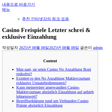
내용으로 바로가기
메뉴
추천 인터넷강의 링크 모음
Casino Freispiele Letzter schrei &
exklusive Einzahlung
작성일자
2025년 08월 08일
2025년 08월 08일
글쓴이
admin
Content
Man sagt, sie seien Casino No Anzahlung Boni
risikofrei?
Existiert es den No Anzahlung Maklercourtage
exklusive Umsatzbedingungen?
Kann meinereiner angewandten Casino-
Maklercourtage abzüglich Einzahlung auf anhieb
lohnenswert?
Begriffserklärung rund um Verbunden Casino
Prämie abzüglich Einzahlung