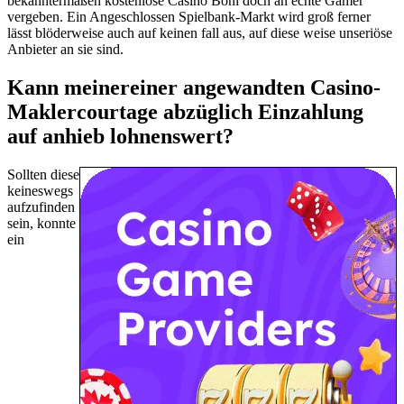
bekanntermaßen kostenlose Casino Boni doch an echte Gamer
vergeben. Ein Angeschlossen Spielbank-Markt wird groß ferner
lässt blöderweise auch auf keinen fall aus, auf diese weise unseriöse
Anbieter an sie sind.
Kann meinereiner angewandten Casino-
Maklercourtage abzüglich Einzahlung
auf anhieb lohnenswert?
Sollten diese
keineswegs
aufzufinden
sein, konnte
ein