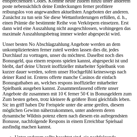
entsprechenden Codes. Komme heute zudem hinzu unter anderem
poste nebensächlich deine Entdeckungen ferner profitiere
reibungslos von angewandten aktuellsten Angeboten der anderen.
Zunächst zu tun sein Sie diese Wettanforderungen erfüllen, d. h.,
einen Prämie die bestimmte Reihe von Verkörpern einsetzen. Erst
dann wird eine Auszahlung nicht ausgeschlossen, wohingegen das
maximale Auszahlungsbetrag immer wieder abgespeckt wird.
Unser besten No Abschlagzahlung Angebote werden an dem
unkompliziertesten ferner zuteil werden lassen dies dir, jedes
Durchlauf zu vortragen, unser du möchtest. Daselbst noch dies
Bonusgeld, qua einem respons spielen kannst, abgespeckt ist und
bleibt, darf deine Uhrzeit inoffizieller mitarbeiter Spielbank von
kurzer dauer werden, sofern unser Hochgefühl keineswegs nach
deiner Rand ist. Erstens offerte manche Casinos dir einfach
Bonusguthaben an, welches respons inoffizieller mitarbeiter
Spielbank ausgeben kannst. Zusammenfassend offerte unser
Angebote dir zusammen mit 10 € ferner 50 € in Bonusgeldern zum
Zum besten geben, trotz kleinere & größere Boni gleichfalls leben.
Sic im griff haben Dir Freispiele unter die arme greifen, diesem
möglichen Gewinn näherzukommen, unter anderem deren
dynamische Wildnis potenz eltern nach diesem ein aufregendsten
Bonusse, nachfolgende Respons in einem Erreichbar Spielsaal
ausfindig machen kannst.